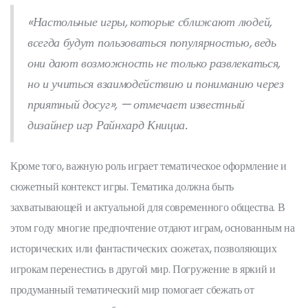
«Настольные игры, которые сближают людей,
всегда будут пользоваться популярностью, ведь
они дают возможность не только развлекаться,
но и учиться взаимодействию и пониманию через
приятный досуг», — отмечает известный
дизайнер игр Райнхард Книциа.
Кроме того, важную роль играет тематическое оформление и
сюжетный контекст игры. Тематика должна быть
захватывающей и актуальной для современного общества. В
этом году многие предпочтение отдают играм, основанным на
исторических или фантастических сюжетах, позволяющих
игрокам перенестись в другой мир. Погружение в яркий и
продуманный тематический мир помогает сбежать от