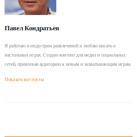
Павел Кондратьев
Я работаю в индустрии развлечений и люблю писать о
настольных играх. Создаю контент для медиа и социальных
сетей, привлекая аудиторию к новым и захватывающим играм.
Показать все посты