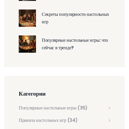
Секреты популярности настольных
игр
Популярные настольные игры: что
сейчас в тренде?
Категории
Популярные настольные игры
(35)
Правила настольных игр
(34)