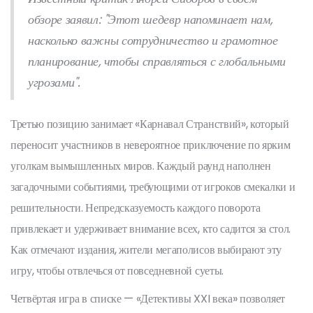
обзоре заявил: "Этот шедевр напоминает нам,
насколько важны сотрудничество и грамотное
планирование, чтобы справляться с глобальными
угрозами".
Третью позицию занимает «Карнавал Странствий», который
переносит участников в невероятное приключение по ярким
уголкам вымышленных миров. Каждый раунд наполнен
загадочными событиями, требующими от игроков смекалки и
решительности. Непредсказуемость каждого поворота
привлекает и удерживает внимание всех, кто садится за стол.
Как отмечают издания, жители мегаполисов выбирают эту
игру, чтобы отвлечься от повседневной суеты.
Четвёртая игра в списке — «Детективы XXI века» позволяет