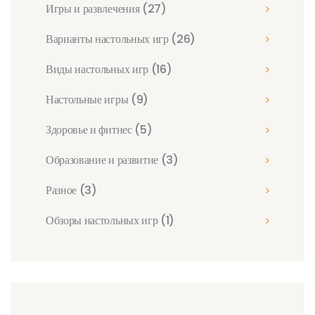
Игры и развлечения
(27)
Варианты настольных игр
(26)
Виды настольных игр
(16)
Настольные игры
(9)
Здоровье и фитнес
(5)
Образование и развитие
(3)
Разное
(3)
Обзоры настольных игр
(1)