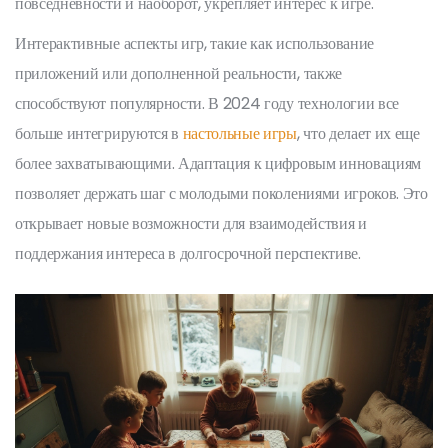
повседневности и наоборот, укрепляет интерес к игре.
Интерактивные аспекты игр, такие как использование
приложений или дополненной реальности, также
способствуют популярности. В 2024 году технологии все
больше интегрируются в
настольные игры
, что делает их еще
более захватывающими. Адаптация к цифровым инновациям
позволяет держать шаг с молодыми поколениями игроков. Это
открывает новые возможности для взаимодействия и
поддержания интереса в долгосрочной перспективе.