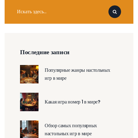
Последние записи
Популярные жанры настольных
игр в мире
Какая игра номер 1 в мире?
Обзор самых популярных
настольных игр в мире