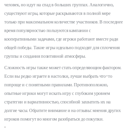
человек, но идут на спад в больших группах. Аналогично,
существуют игры, которые раскрываются в полной мере
только при максимальном количестве участников. В последнее
время популярностью пользуются кампании с
кооперативными задачами, где игроки работают вместе ради
общей победы. Такие игры идеально подходят для сплочения
группы и создания позитивной атмосферы.
Сложность игры также может стать определяющим фактором.
Если вы редко играете в настолки, лучше выбрать что-то
попроще и с понятными правилами. Противоположно,
опытные игроки могут искать игру с глубоким уровнем
стратегии и вариативностью, способной захватить их на
долгие часы. Обратите внимание и на отзывы: мнения других
игроков помогут во многом разобраться до покупки.