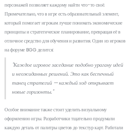
персонажей позволяет каждому найти что-то своё.
Примечательно, что в игре есть образовательный элемент,
который помогает игрокам лучше понимать экономические
принципы и стратегическое планирование, превращая её в
отличное средство для обучения и развития. Один из игроков
на форуме BGG делится:
"Каждое игровое заседание подобно урагану идей
и неожиданных решений. Это как беспечный
танец стратегий — каждый ход открывает
новые горизонты."
Особое внимание также стоит уделить визуальному
оформлению игры. Разработчики тщательно продумали
каждую деталь от палитры цветов до текстур карт. Работали