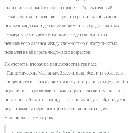
становятся основой игрового процесса. Увлекательный
геймплей, захватывающие варианты развития событий и
необычный дизайн делает её любимой как среди опытных
геймеров, так и среди новичков. Создатели достигли
невиданного баланса между сложностью и доступностью,
позволяя в неё играть людям всех возрастов.
Не отстаёт и вторая по популярности игра года —
«Пандемические Магнаты». Здесь игроки берут на себя роли
эпидемиологов, спасающих планету от страшных вирусов. Эта
игра не только развивает навыки стратегического мышления,
но и учит работать в команде. По данным издателей, продажи
игры только за первый квартал составили более двух
миллионов экземпляров.
Известный критик Андрей Сидоров в своём