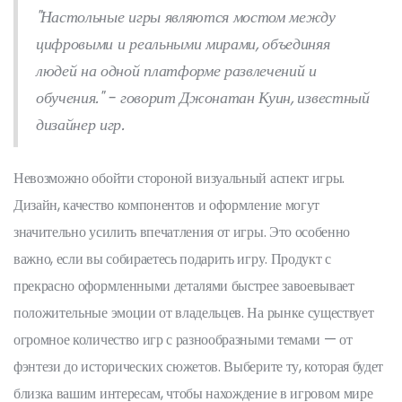
"Настольные игры являются мостом между
цифровыми и реальными мирами, объединяя
людей на одной платформе развлечений и
обучения." - говорит Джонатан Куин, известный
дизайнер игр.
Невозможно обойти стороной визуальный аспект игры.
Дизайн, качество компонентов и оформление могут
значительно усилить впечатления от игры. Это особенно
важно, если вы собираетесь подарить игру. Продукт с
прекрасно оформленными деталями быстрее завоевывает
положительные эмоции от владельцев. На рынке существует
огромное количество игр с разнообразными темами — от
фэнтези до исторических сюжетов. Выберите ту, которая будет
близка вашим интересам, чтобы нахождение в игровом мире