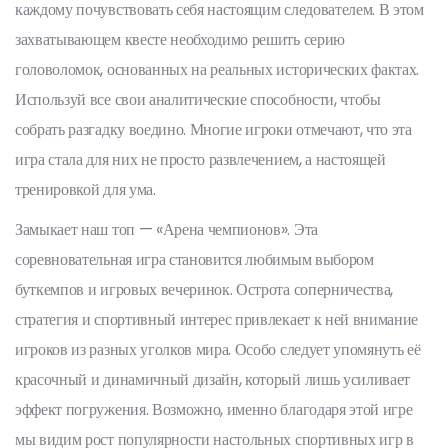
каждому почувствовать себя настоящим следователем. В этом
захватывающем квесте необходимо решить серию
головоломок, основанных на реальных исторических фактах.
Используй все свои аналитические способности, чтобы
собрать разгадку воедино. Многие игроки отмечают, что эта
игра стала для них не просто развлечением, а настоящей
тренировкой для ума.
Замыкает наш топ — «Арена чемпионов». Эта
соревновательная игра становится любимым выбором
буткемпов и игровых вечеринок. Острота соперничества,
стратегия и спортивный интерес привлекает к ней внимание
игроков из разных уголков мира. Особо следует упомянуть её
красочный и динамичный дизайн, который лишь усиливает
эффект погружения. Возможно, именно благодаря этой игре
мы видим рост популярности настольных спортивных игр в