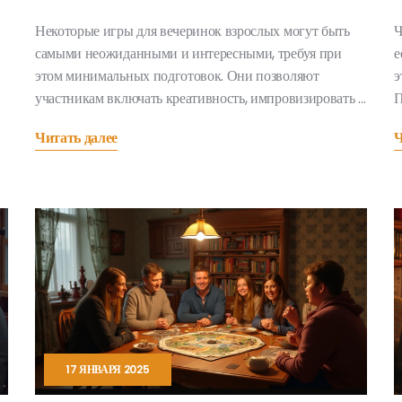
Некоторые игры для вечеринок взрослых могут быть
Ч
самыми неожиданными и интересными, требуя при
е
этом минимальных подготовок. Они позволяют
э
участникам включать креативность, импровизировать и
П
веселиться без необходимости в сложных атрибутах. В
с
Читать далее
Ч
статье мы рассмотрим игры, которые требуют совсем
к
ничего для их проведения, делая их идеальным
выбором для спонтанных встреч. Узнайте, как легко
создать атмосферу веселья без особых усилий и затрат.
17 ЯНВАРЯ 2025