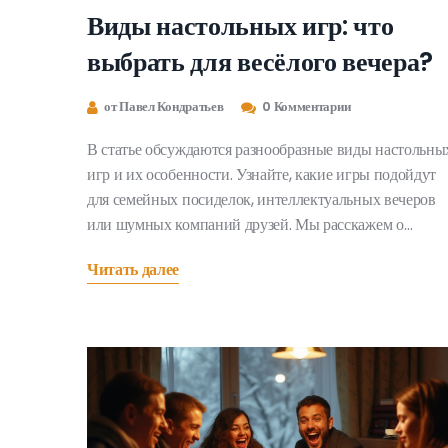
Виды настольных игр: что
выбрать для весёлого вечера?
от Павел Кондратьев
0 Комментарии
В статье обсуждаются разнообразные виды настольны
игр и их особенности. Узнайте, какие игры подойдут
для семейных посиделок, интеллектуальных вечеров
или шумных компаний друзей. Мы расскажем о
классических и новых жанрах, которые завоевали
Читать далее
популярность во всём мире. Также вы найдёте
полезные советы по выбору игр, чтобы все участники
были довольны. Присоединяйтесь к захватывающему
миру игр и выберите то, что сделает вечер
незабываемым.