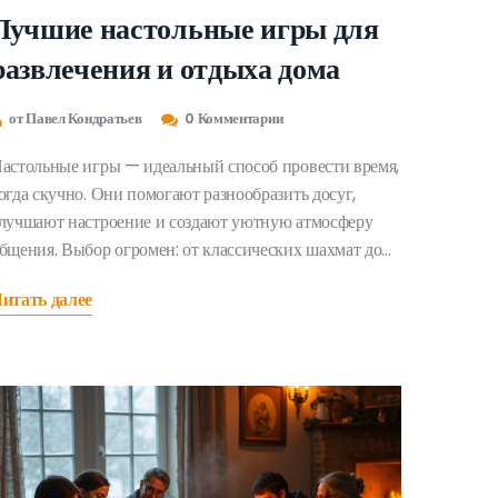
Лучшие настольные игры для
развлечения и отдыха дома
от Павел Кондратьев
0 Комментарии
астольные игры — идеальный способ провести время,
огда скучно. Они помогают разнообразить досуг,
лучшают настроение и создают уютную атмосферу
бщения. Выбор огромен: от классических шахмат до
овременных стратегий. В статье мы познакомимся с
итать далее
нтересными вариантами игр и дадим полезные советы
ля выбора.