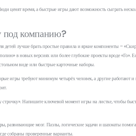
Люди ценят время, а быстрые игры дают возможность сыграть нескол
.
у под компанию?
Для детей лучше брать простые правила и яркие компоненты – «Ск
олию» в новых версиях или более глубокие проекты вроде «Го». Ес
стольном виде или быстрые карточные наборы.
рые игры требуют минимум четырёх человек, а другие работают и в
рит.
у строчку». Напишите ключевой момент игры на листке, чтобы быс
гры, развивающие мозг. Пазлы, логические задачи и шахматы помог
, где собраны проверенные варианты.