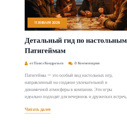
11 ЯНВАРЯ 2025
Детальный гид по настольным
Патигеймам
от Павел Кондратьев
0 Комментарии
Патигеймы — это особый вид настольных игр,
направленный на создание увлекательной и
динамичной атмосферы в компании. Эти игры
идеально подходят для вечеринок и дружеских встреч,
так как они способствуют социальной активности и
Читать далее
быстрому вовлечению участников. В статье
рассматриваются особенности патигеймов, их правил
и варианты применения в различных ситуациях.