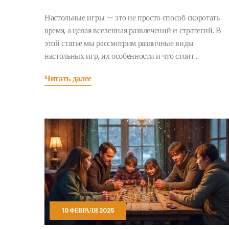
Настольные игры — это не просто способ скоротать
время, а целая вселенная развлечений и стратегий. В
этой статье мы рассмотрим различные виды
настольных игр, их особенности и что стоит
попробовать в первую очередь. Узнаете, какие игры
Читать далее
помогут развить навыки логического мышления, а
какие — сблизят друзей и семью. Обсудим как
классические, так и новейшие тенденции в мире
настольных игр.
10 ФЕВРАЛЯ 2025