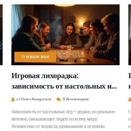
правильно выбрать игру, которая привлечет внимание
и сплотит участников.
17 НОЯБРЯ 2024
Игровая лихорадка:
зависимость от настольных игр
и её последствия
от Павел Кондратьев
0 Комментарии
Зависимость от настольных игр - редкое, но реальное
С
явление, связывающее людей по всему миру.
о
Независимо от возраста, привыкание к игровым
о