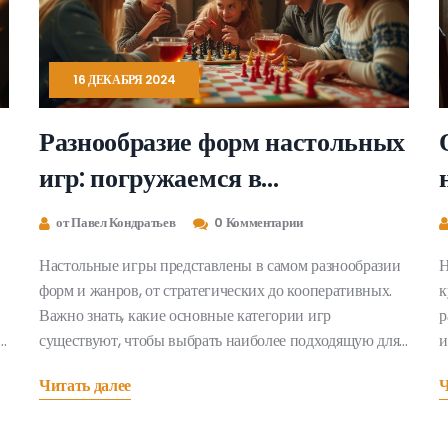
16 ДЕКАБРЯ 2024
Разнообразие форм настольных
игр: погружаемся в
увлекательный мир
от Павел Кондратьев
0 Комментарии
Настольные игры представлены в самом разнообразии
Н
форм и жанров, от стратегических до кооперативных.
к
Важно знать, какие основные категории игр
р
существуют, чтобы выбрать наиболее подходящую для
и
своей компании или вечера. Разберемся, какие наиболее
с
Читать далее
Ч
популярные и необычные формы настольных игр
з
а
бывают, а также узнаем интересные факты об их
п
истории и популярности сегодня. Узнаем, как
с