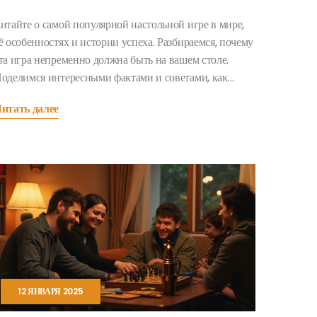
итайте о самой популярной настольной игре в мире,
ё особенностях и истории успеха. Разбираемся, почему
та игра непременно должна быть на вашем столе.
оделимся интересными фактами и советами, как
делать игру ещё более захватывающей. Найдутся идеи
итать далее
ак для новичков, так и для опытных игроков.
12 ЯНВАРЯ 2025