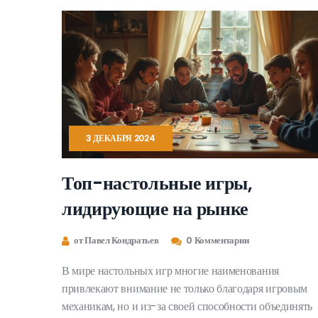
Читатели узнают, как сделать встречу с друзьями
незабываемой и веселой благодаря патигеймам.
3 ДЕКАБРЯ 2024
Топ-настольные игры,
лидирующие на рынке
от Павел Кондратьев
0 Комментарии
В мире настольных игр многие наименования
привлекают внимание не только благодаря игровым
механикам, но и из-за своей способности объединять