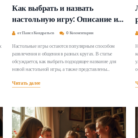
Как выбрать и назвать
настольную игру: Описание и
выбор
от Павел Кондратьев
0 Комментарии
х
Настольные игры остаются популярным способом
Н
развлечения и общения в разных кругах. В статье
к
обсуждается, как выбрать подходящее название для
у
новой настольной игры, а также представлены
о
популярные варианты, которые могут вдохновить на
с
Читать далее
Ч
создание собственного захватывающего проекта.
и
Мастера игры и начинающие разработчики найдут
д
полезные советы и идеи, которые помогут
сориентироваться в этом мире. Секреты успешного
выбора и нюансы креативного подхода также
раскрываются для широкой аудитории.