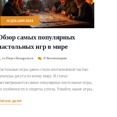
10 ДЕКАБРЯ 2024
Обзор самых популярных
настольных игр в мире
от Павел Кондратьев
0 Комментарии
астольные игры давно стали неотъемлемой частью
ультуры досуга по всему миру. В статье
ассматриваются самые популярные настольные игры,
х особенности и секреты успеха. Узнайте, какие игры
ейчас в центре внимания, и какие новые тенденции
итать далее
атрагивают рынок настольных игр. Также
редоставляются советы, как выбрать игру по вкусу
реди множества вариантов.