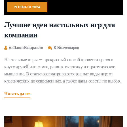
21 НОЯБРЯ 2024
Лучшие идеи настольных игр для
компании
от Павел Кондратьев
0 Комментарии
Настольные игры — прекрасный способ провести время в
кругу друзей или семьи, развивать логику и стратегическое
мышление. В статье рассматриваются разные виды игр: от
классических до современных, а также даны советы по выбору
игры в зависимости от состава компании. Вы узнаете, какие
Читать далее
игры нынче в тренде и чем они привлекают игроков.
Готовьтесь погрузиться в мир развлечений и познания,
наслаждаясь приятным времяпрепровождением.