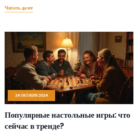
завораживающую игроков по всему миру. Узнайте, какие игры
Читать далее
считаются настоящими легендами.
24 ОКТЯБРЯ 2024
Популярные настольные игры: что
сейчас в тренде?