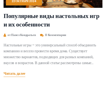
22 ОКТЯБРЯ 2024
Популярные виды настольных игр
и их особенности
от Павел Кондратьев
0 Комментарии
Настольные игры – это универсальный способ объединить
компанию и весело провести время дома. Существует
множество вариантов, подходящих для разных компаний,
вкусов и возрастов. В данной статье рассмотрены самые
популярные виды настольных игр, их преимущества и
Читать далее
особенности. Вы узнаете, как выбрать подходящую игру для
вашей компании, и получите советы, как лучше организовать
игровой вечер.