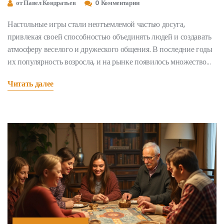
от Павел Кондратьев
0 Комментарии
Настольные игры стали неотъемлемой частью досуга,
привлекая своей способностью объединять людей и создавать
атмосферу веселого и дружеского общения. В последние годы
их популярность возросла, и на рынке появилось множество
интересных новинок. В статье рассматриваются тренды в мире
Читать далее
настольных игр 2024 года, включая самые востребованные
игры, их особенности и советы по выбору развлечений для
любой компании.