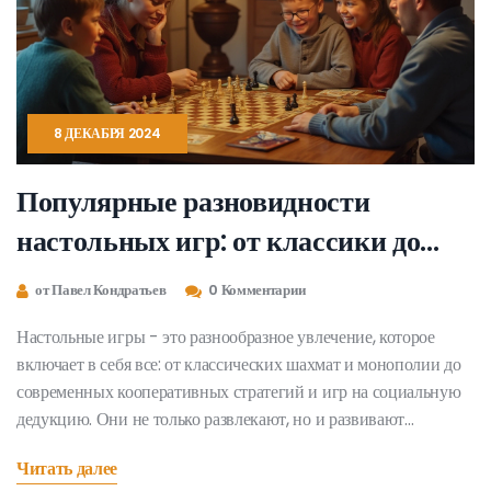
8 ДЕКАБРЯ 2024
Популярные разновидности
настольных игр: от классики до
новинок
от Павел Кондратьев
0 Комментарии
Настольные игры - это разнообразное увлечение, которое
включает в себя все: от классических шахмат и монополии до
современных кооперативных стратегий и игр на социальную
дедукцию. Они не только развлекают, но и развивают
логическое мышление, коммуникативные навыки и даже
Читать далее
могут служить отличным способом провести время с семьей и