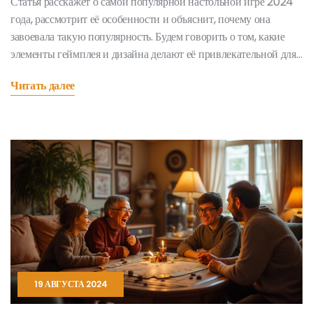
Статья расскажет о самой популярной настольной игре 2024
года, рассмотрит её особенности и объяснит, почему она
завоевала такую популярность. Будем говорить о том, какие
элементы геймплея и дизайна делают её привлекательной для
широкой аудитории. Читатель также узнает, какие ещё игры
Читать далее
завоевали внимание геймеров в этом году. Мы исследуем
тенденции в мире настольных игр и дадим советы по выбору
игры для семьи или компании.
19 АВГУСТА 2024