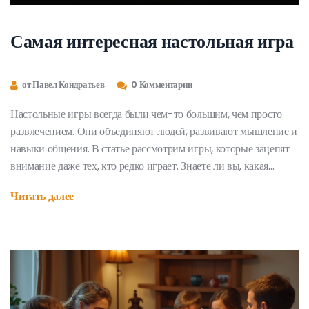
Самая интересная настольная игра
от Павел Кондратьев
0 Комментарии
Настольные игры всегда были чем-то большим, чем просто
развлечением. Они объединяют людей, развивают мышление и
навыки общения. В статье рассмотрим игры, которые зацепят
внимание даже тех, кто редко играет. Знаете ли вы, какая
настольная игра сейчас на пике популярности и почему она
Читать далее
так захватывает? Узнайте в этой статье об увлекательных
играх, которые стоит попробовать в вашей компании.