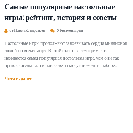
Самые популярные настольные
игры: рейтинг, история и советы
от Павел Кондратьев
0 Комментарии
Настольные игры продолжают завоёвывать сердца миллионов
людей по всему миру. В этой статье рассмотрим, как
называется самая популярная настольная игра, чем они так
привлекательны, и какие советы могут помочь в выборе
подходящей игры для вашей компании. Будет интересно узнать
Читать далее
и о некоторых занимательных фактах, связанных с
настольными играми.