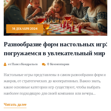
16 ДЕКАБРЯ 2024
Разнообразие форм настольных игр:
погружаемся в увлекательный мир
от Павел Кондратьев
0 Комментарии
Настольные игры представлены в самом разнообразии форм и
жанров, от стратегических до кооперативных. Важно знать,
какие основные категории игр существуют, чтобы выбрать
наиболее подходящую для своей компании или вечера.
Разберемся, какие наиболее популярные и необычные формы
Читать далее
настольных игр бывают, а также узнаем интересные факты об