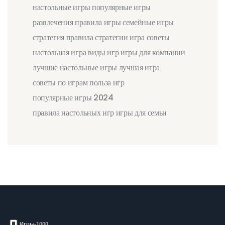
настольные игры
популярные игры
развлечения
правила игры
семейные игры
стратегия
правила
стратегии
игра
советы
настольная игра
виды игр
игры для компании
лучшие настольные игры
лучшая игра
советы по играм
польза игр
популярные игры 2024
правила настольных игр
игры для семьи