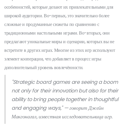
особенностей, которые делают их привлекательными для
широкой аудитории. Во-первых, это значительно более
сложные и продуманные сюжеты по сравнению с
традиционными настольными играми. Во-вторых, они
предлагают уникальные миры и сценарии, которых вы не
встретите в других играх. Многие из этих игр используют
элемент кооперации, что добавляет в процесс игры
дополнительный уровень вовлечённости.
"Strategic board games are seeing a boom
not only for their innovation but also for their
ability to bring people together in thoughtful
and engaging ways," — говорит Джейн
Макгонагал, известная исследовательница игр.