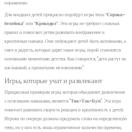
поражению.
Для младших детей прекрасно подойдут игры типа “
Сорока-
белобока
” или “
Крокодил
”. Эти игры не требуют сложных
правил и помогают детям развивать воображение и
креативные навыки. Они побуждают детей быть активными, а
смех и радость, которые дарят такие игры, порой становятся
основными моментами детства. Как говорится, "дети растут не
наслышкой, а прожитыми мгновениями".
Игры, которые учат и развлекают
Прекрасным примером игры, которая объединяет развлечение
с полезными навыками, является "
Тик-Так-Бум
". Эта игра
помогает развивать скорость реакции и креативность у детей.
Игроки по очереди должны придумать слова на определенную
тему, но у них есть лишь ограниченное количество времени,