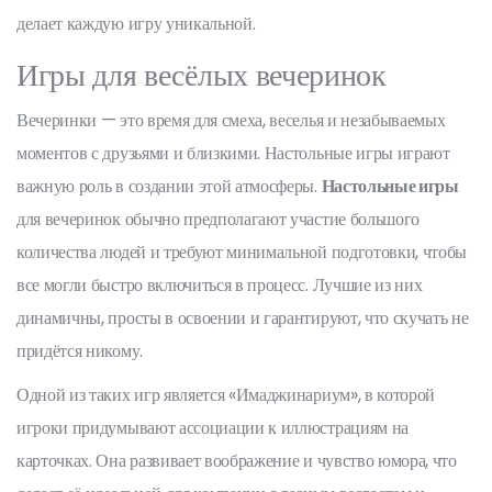
делает каждую игру уникальной.
Игры для весёлых вечеринок
Вечеринки — это время для смеха, веселья и незабываемых
моментов с друзьями и близкими. Настольные игры играют
важную роль в создании этой атмосферы.
Настольные игры
для вечеринок обычно предполагают участие большого
количества людей и требуют минимальной подготовки, чтобы
все могли быстро включиться в процесс. Лучшие из них
динамичны, просты в освоении и гарантируют, что скучать не
придётся никому.
Одной из таких игр является «Имаджинариум», в которой
игроки придумывают ассоциации к иллюстрациям на
карточках. Она развивает воображение и чувство юмора, что