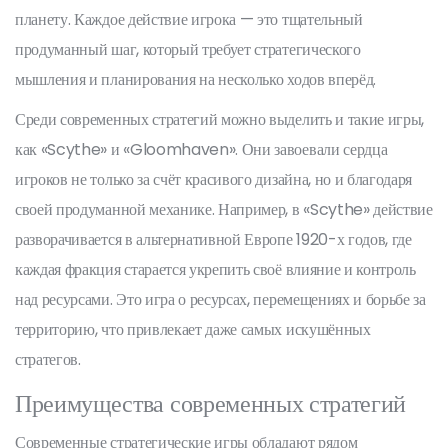
планету. Каждое действие игрока — это тщательный
продуманный шаг, который требует стратегического
мышления и планирования на несколько ходов вперёд.
Среди современных стратегий можно выделить и такие игры,
как «Scythe» и «Gloomhaven». Они завоевали сердца
игроков не только за счёт красивого дизайна, но и благодаря
своей продуманной механике. Например, в «Scythe» действие
разворачивается в альтернативной Европе 1920-х годов, где
каждая фракция старается укрепить своё влияние и контроль
над ресурсами. Это игра о ресурсах, перемещениях и борьбе за
территорию, что привлекает даже самых искушённых
стратегов.
Преимущества современных стратегий
Современные стратегические игры обладают рядом