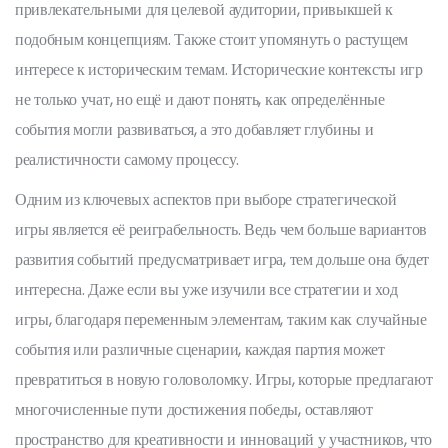
привлекательными для целевой аудитории, привыкшей к
подобным концепциям. Также стоит упомянуть о растущем
интересе к историческим темам. Исторические контексты игр
не только учат, но ещё и дают понять, как определённые
события могли развиваться, а это добавляет глубины и
реалистичности самому процессу.
Одним из ключевых аспектов при выборе стратегической
игры является её реиграбельность. Ведь чем больше вариантов
развития событий предусматривает игра, тем дольше она будет
интересна. Даже если вы уже изучили все стратегии и ход
игры, благодаря переменным элементам, таким как случайные
события или различные сценарии, каждая партия может
превратиться в новую головоломку. Игры, которые предлагают
многочисленные пути достижения победы, оставляют
пространство для креативности и инноваций у участников, что