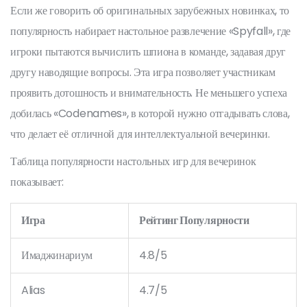
Если же говорить об оригинальных зарубежных новинках, то
популярность набирает настольное развлечение «Spyfall», где
игроки пытаются вычислить шпиона в команде, задавая друг
другу наводящие вопросы. Эта игра позволяет участникам
проявить дотошность и внимательность. Не меньшего успеха
добилась «Codenames», в которой нужно отгадывать слова,
что делает её отличной для интеллектуальной вечеринки.
Таблица популярности настольных игр для вечеринок
показывает:
Игра
Рейтинг Популярности
Имаджинариум
4.8/5
Alias
4.7/5