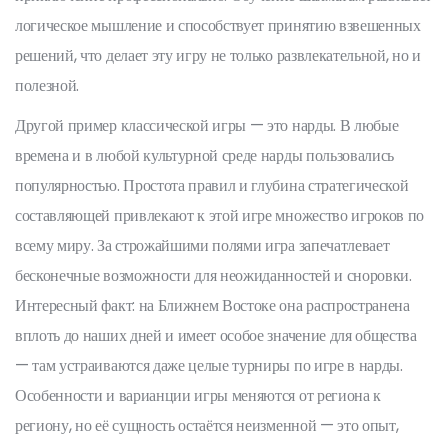
логическое мышление и способствует принятию взвешенных
решений, что делает эту игру не только развлекательной, но и
полезной.
Другой пример классической игры — это нарды. В любые
времена и в любой культурной среде нарды пользовались
популярностью. Простота правил и глубина стратегической
составляющей привлекают к этой игре множество игроков по
всему миру. За строжайшими полями игра запечатлевает
бесконечные возможности для неожиданностей и сноровки.
Интересный факт: на Ближнем Востоке она распространена
вплоть до наших дней и имеет особое значение для общества
— там устраиваются даже целые турниры по игре в нарды.
Особенности и варианции игры меняются от региона к
региону, но её сущность остаётся неизменной — это опыт,