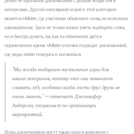
делает её идеальной для компании с разным возрастом и
интересами. Другой популярной игрой в этой категории
является «Alias», где участники объясняют слова, не используя
однокоренные. Здесь не только важно уметь подбирать слова,
но и быстро думать, так как на объяснение даётся
ограниченное время. «Alias» отлично подходит для компаний,
где люди любят поиграть и посмеяться.
"Мы всегда выбираем настольные игры для
наших вечеринок, потому что они помогают
сломать лёд, особенно когда гости друг друга не
очень знают," — отмечает Дженнифер
Андерсон, специалист по организации
мероприятий.
Игры для вечеринок могут также идти в комплекте с