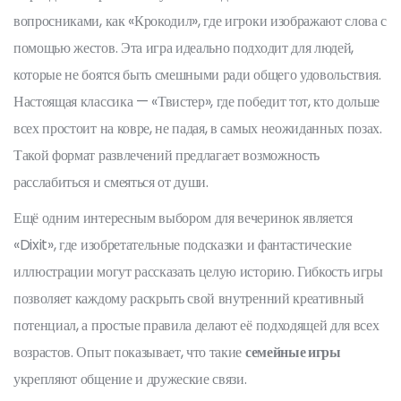
вопросниками, как «Крокодил», где игроки изображают слова с
помощью жестов. Эта игра идеально подходит для людей,
которые не боятся быть смешными ради общего удовольствия.
Настоящая классика — «Твистер», где победит тот, кто дольше
всех простоит на ковре, не падая, в самых неожиданных позах.
Такой формат развлечений предлагает возможность
расслабиться и смеяться от души.
Ещё одним интересным выбором для вечеринок является
«Dixit», где изобретательные подсказки и фантастические
иллюстрации могут рассказать целую историю. Гибкость игры
позволяет каждому раскрыть свой внутренний креативный
потенциал, а простые правила делают её подходящей для всех
возрастов. Опыт показывает, что такие
семейные игры
укрепляют общение и дружеские связи.