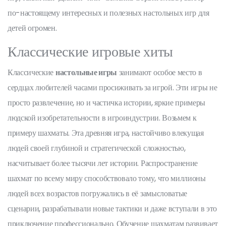
по-настоящему интересных и полезных настольных игр для
детей огромен.
Классические игровые хиты
Классические
настольные игры
занимают особое место в
сердцах любителей часами просиживать за игрой. Эти игры не
просто развлечение, но и частичка истории, яркие примеры
людской изобретательности в игроиндустрии. Возьмем к
примеру шахматы. Эта древняя игра, настойчиво влекущая
людей своей глубиной и стратегической сложностью,
насчитывает более тысячи лет истории. Распространение
шахмат по всему миру способствовало тому, что миллионы
людей всех возрастов погружались в её замысловатые
сценарии, разрабатывали новые тактики и даже вступали в это
приключение профессионально. Обучение шахматам развивает