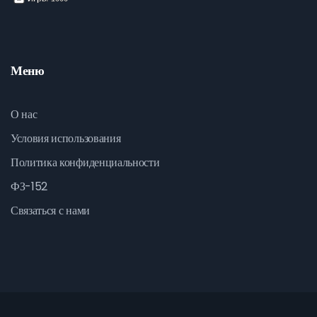
Меню
О нас
Условия использования
Политика конфиденциальности
ФЗ-152
Связаться с нами