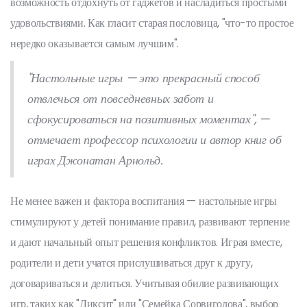
возможность отдохнуть от гаджетов и насладиться простыми
удовольствиями. Как гласит старая пословица, "что-то простое
нередко оказывается самым лучшим".
"Настольные игры — это прекрасный способ
отвлечься от повседневных забот и
сфокусироваться на позитивных моментах", —
отмечает профессор психологии и автор книг об
играх Джонатан Арнольд.
Не менее важен и фактора воспитания — настольные игры
стимулируют у детей понимание правил, развивают терпение
и дают начальный опыт решения конфликтов. Играя вместе,
родители и дети учатся прислушиваться друг к другу,
договариваться и делиться. Учитывая обилие развивающих
игр, таких как "Диксит" или "Семейка Сорвиголова", выбор