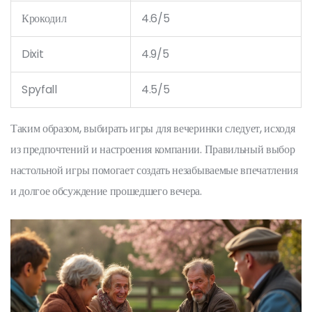
Крокодил
4.6/5
Dixit
4.9/5
Spyfall
4.5/5
Таким образом, выбирать игры для вечеринки следует, исходя
из предпочтений и настроения компании. Правильный выбор
настольной игры помогает создать незабываемые впечатления
и долгое обсуждение прошедшего вечера.