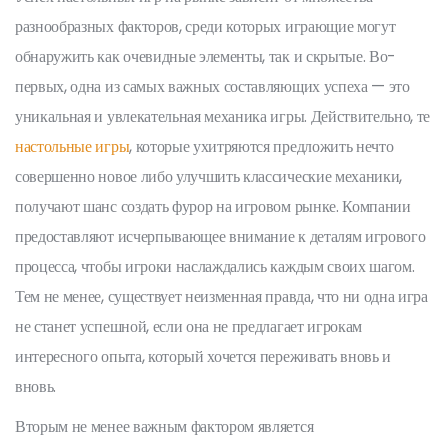
разнообразных факторов, среди которых играющие могут
обнаружить как очевидные элементы, так и скрытые. Во-
первых, одна из самых важных составляющих успеха — это
уникальная и увлекательная механика игры. Действительно, те
настольные игры
, которые ухитряются предложить нечто
совершенно новое либо улучшить классические механики,
получают шанс создать фурор на игровом рынке. Компании
предоставляют исчерпывающее внимание к деталям игрового
процесса, чтобы игроки наслаждались каждым своих шагом.
Тем не менее, существует неизменная правда, что ни одна игра
не станет успешной, если она не предлагает игрокам
интересного опыта, который хочется переживать вновь и
вновь.
Вторым не менее важным фактором является