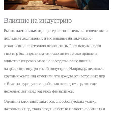
Влияние на индустрию
Рынок
настольных игр
претерпел значительные изменения за
последние десятилетия, и его влияние на индустрию
развлечений невозможно переоценить. Рост популярности
этих игр был взрывным, они смогли не только привлечь
внимание широких масс, но и создать новые ниши и
направления внутри самой индустрии. Например, несколько
крупных компаний отметили, что доходы от настольных игр
сейчас конкурируют с прибылью от видео-игр, что еще
несколько лет назад казалось фантастикой.
Одним из ключевых факторов, способствующих успеху
настольных игр, стало создание богато иллюстрированных и