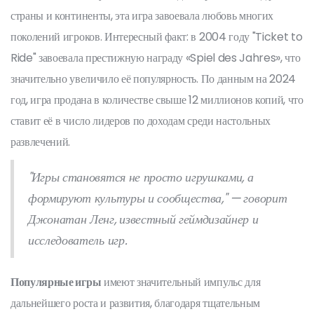
страны и континенты, эта игра завоевала любовь многих
поколений игроков. Интересный факт: в 2004 году "Ticket to
Ride" завоевала престижную награду «Spiel des Jahres», что
значительно увеличило её популярность. По данным на 2024
год, игра продана в количестве свыше 12 миллионов копий, что
ставит её в число лидеров по доходам среди настольных
развлечений.
"Игры становятся не просто игрушками, а
формируют культуры и сообщества," — говорит
Джонатан Ленг, известный геймдизайнер и
исследователь игр.
Популярные игры
имеют значительный импульс для
дальнейшего роста и развития, благодаря тщательным