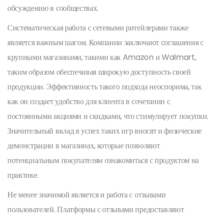
обсуждению в сообществах.
Систематическая работа с сетевыми ритейлерами также
является важным шагом. Компании заключают соглашения с
крупными магазинами, такими как Amazon и Walmart,
таким образом обеспечивая широкую доступность своей
продукции. Эффективность такого подхода неоспорима, так
как он создает удобство для клиента в сочетании с
постоянными акциями и скидками, что стимулирует покупки.
Значительный вклад в успех таких игр вносят и физические
демонстрации в магазинах, которые позволяют
потенциальным покупателям ознакомиться с продуктом на
практике.
Не менее значимой является и работа с отзывами
пользователей. Платформы с отзывами предоставляют