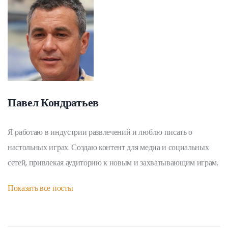
Павел Кондратьев
Я работаю в индустрии развлечений и люблю писать о
настольных играх. Создаю контент для медиа и социальных
сетей, привлекая аудиторию к новым и захватывающим играм.
Показать все посты