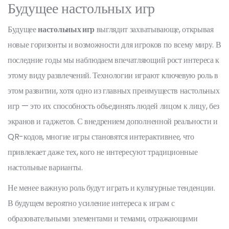
Будущее настольных игр
Будущее
настольных игр
выглядит захватывающе, открывая
новые горизонты и возможности для игроков по всему миру. В
последние годы мы наблюдаем впечатляющий рост интереса к
этому виду развлечений. Технологии играют ключевую роль в
этом развитии, хотя одно из главных преимуществ настольных
игр — это их способность объединять людей лицом к лицу, без
экранов и гаджетов. С внедрением дополненной реальности и
QR-кодов, многие игры становятся интерактивнее, что
привлекает даже тех, кого не интересуют традиционные
настольные варианты.
Не менее важную роль будут играть и культурные тенденции.
В будущем вероятно усиление интереса к играм с
образовательными элементами и темами, отражающими