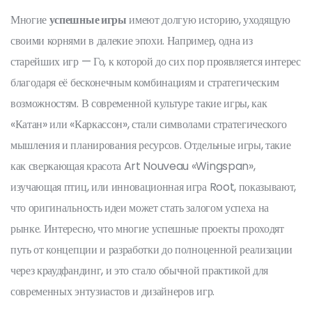
Многие
успешные игры
имеют долгую историю, уходящую
своими корнями в далекие эпохи. Например, одна из
старейших игр — Го, к которой до сих пор проявляется интерес
благодаря её бесконечным комбинациям и стратегическим
возможностям. В современной культуре такие игры, как
«Катан» или «Каркассон», стали символами стратегического
мышления и планирования ресурсов. Отдельные игры, такие
как сверкающая красота Art Nouveau «Wingspan»,
изучающая птиц, или инновационная игра Root, показывают,
что оригинальность идеи может стать залогом успеха на
рынке. Интересно, что многие успешные проекты проходят
путь от концепции и разработки до полноценной реализации
через краудфандинг, и это стало обычной практикой для
современных энтузиастов и дизайнеров игр.