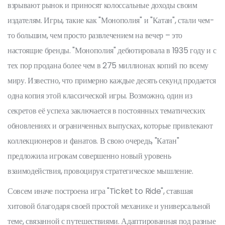
взрывают рынок и приносят колоссальные доходы своим
издателям. Игры, такие как "Монополия" и "Катан", стали чем-
то большим, чем просто развлечением на вечер – это
настоящие бренды. "Монополия" дебютировала в 1935 году и с
тех пор продана более чем в 275 миллионах копий по всему
миру. Известно, что примерно каждые десять секунд продается
одна копия этой классической игры. Возможно, один из
секретов её успеха заключается в постоянных тематических
обновлениях и ограниченных выпусках, которые привлекают
коллекционеров и фанатов. В свою очередь, "Катан"
предложила игрокам совершенно новый уровень
взаимодействия, провоцируя стратегическое мышление.
Совсем иначе построена игра "Ticket to Ride", ставшая
хитовой благодаря своей простой механике и универсальной
теме, связанной с путешествиями. Адаптированная под разные