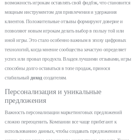
возможность игрокам оставлять свой фидбэк, что становится
мощным инструментом для привлечения и удержания
клиентов. Положительные отзывы формируют доверие и
позволяют новым игрокам делать выбор в пользу той или
иной игры. Это стало особенно важным в эпоху цифровых
технологий, когда мнение сообщества зачастую определяет
успех или провал продукта. Владея лучшими отзывами, игры
способны долго оставаться в топе продаж, принося
стабильный
доход
создателям.
Персонализация и уникальные
предложения
Важность персонализации маркетинговых предложений
сложно переоценить. Компании все чаще прибегают к
использованию данных, чтобы создавать предложения и