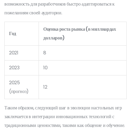
возможность для разработчиков быстро адаптироваться к
пожеланиям своей аудитории.
Оценка роста рынка (в миллиардах
Год
долларов)
2021
8
2023
10
2025
12
(прогноз)
Таким образом, следующий шаг в эволюции настольных игр
заключается в интеграции инновационных технологий с
традиционными ценностями, такими как общение и обучение.