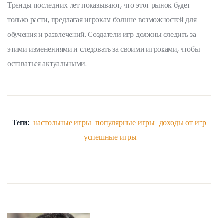
Тренды последних лет показывают, что этот рынок будет
только расти, предлагая игрокам больше возможностей для
обучения и развлечений. Создатели игр должны следить за
этими изменениями и следовать за своими игроками, чтобы
оставаться актуальными.
Теги:
настольные игры
популярные игры
доходы от игр
успешные игры