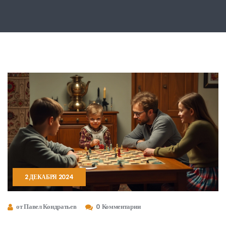
2 ДЕКАБРЯ 2024
от Павел Кондратьев
0 Комментарии