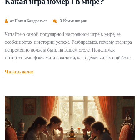
Какая игра номер 1 в мире?
от Павел Кондратьев
0 Комментарии
Читайте о самой популярной настольной игре в мире, её
особенностях и истории успеха. Разбираемся, почему эта игра
непременно должна быть на вашем столе. Поделимся
интересными фактами и советами, как сделать игру ещё более
захватывающей. Найдутся идеи как для новичков, так и для
Читать далее
опытных игроков.