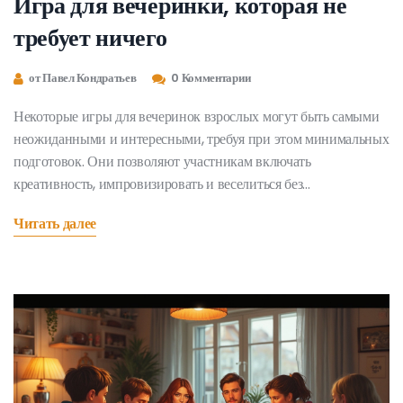
Игра для вечеринки, которая не
требует ничего
от Павел Кондратьев
0 Комментарии
Некоторые игры для вечеринок взрослых могут быть самыми
неожиданными и интересными, требуя при этом минимальных
подготовок. Они позволяют участникам включать
креативность, импровизировать и веселиться без
необходимости в сложных атрибутах. В статье мы рассмотрим
Читать далее
игры, которые требуют совсем ничего для их проведения, делая
их идеальным выбором для спонтанных встреч. Узнайте, как
легко создать атмосферу веселья без особых усилий и затрат.