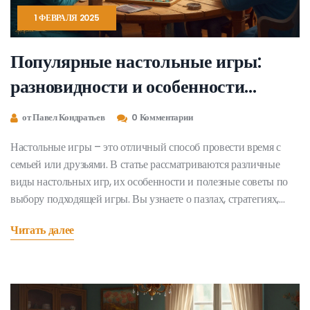
1 ФЕВРАЛЯ 2025
Популярные настольные игры:
разновидности и особенности
выбора
от Павел Кондратьев
0 Комментарии
Настольные игры – это отличный способ провести время с
семьей или друзьями. В статье рассматриваются различные
виды настольных игр, их особенности и полезные советы по
выбору подходящей игры. Вы узнаете о пазлах, стратегиях,
кооперативных и рольных играх. Этот материал поможет вам
Читать далее
понять, какая игра подходит для вашей компании и как сделать
вечер незабываемым.