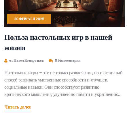
20 ФЕВРАЛЯ 2025
Польза настольных игр в нашей
жизни
от Павел Кондратьев
0 Комментарии
Настольные игры – это не только развлечение, но и отличный
способ развивать умственные способности и улучшать
социальные навыки. Они способствуют развитию
критического мышления, улучшению памяти и укреплению
семейных связей. Каждая игра предлагает уникальные
Читать далее
возможности обучения, от знания правил до стратегического
планирования. Это доступный способ весело провести время
вместе с друзьями или семьей.