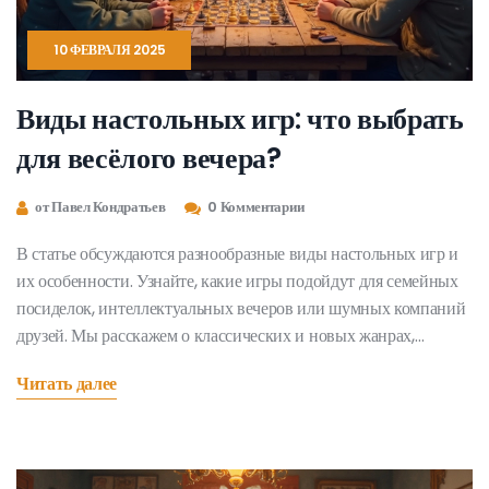
10 ФЕВРАЛЯ 2025
Виды настольных игр: что выбрать
для весёлого вечера?
от Павел Кондратьев
0 Комментарии
В статье обсуждаются разнообразные виды настольных игр и
их особенности. Узнайте, какие игры подойдут для семейных
посиделок, интеллектуальных вечеров или шумных компаний
друзей. Мы расскажем о классических и новых жанрах,
которые завоевали популярность во всём мире. Также вы
Читать далее
найдёте полезные советы по выбору игр, чтобы все участники
были довольны. Присоединяйтесь к захватывающему миру
игр и выберите то, что сделает вечер незабываемым.