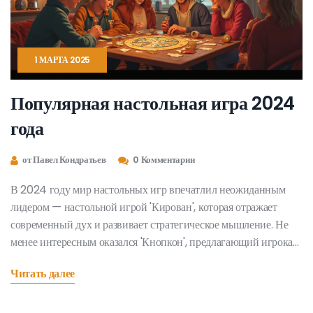
1 МАРТА 2025
Популярная настольная игра 2024
года
от Павел Кондратьев
0 Комментарии
В 2024 году мир настольных игр впечатлил неожиданным
лидером — настольной игрой 'Кирован', которая отражает
современный дух и развивает стратегическое мышление. Не
менее интересным оказался 'Кнопкон', предлагающий игрокам
уникальное сочетание тактики и случайностей. Настольные
Читать далее
игры продолжают оставаться важной частью семейных и
дружеских встреч, и узнать о лидерстве 'Кирован' было бы
полезно для каждого, кто ищет что-то новенькое. Эта статья