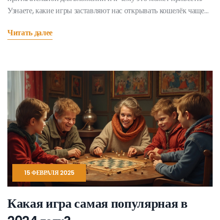
Узнаете, какие игры заставляют нас открывать кошелёк чаще
остальных. Советы помогут подготовиться и не потратить все
Читать далее
сбережения на новый набор карточек.
15 ФЕВРАЛЯ 2025
Какая игра самая популярная в