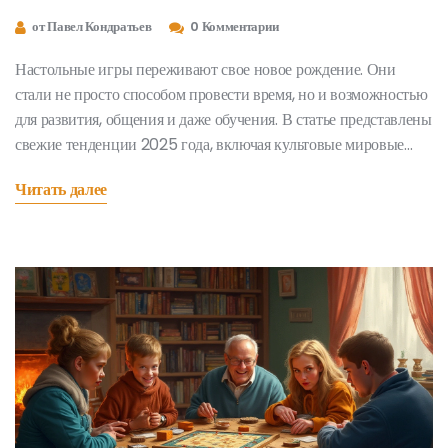
от Павел Кондратьев
0 Комментарии
Настольные игры переживают свое новое рождение. Они
стали не просто способом провести время, но и возможностью
для развития, общения и даже обучения. В статье представлены
свежие тенденции 2025 года, включая культовые мировые
бестселлеры и новинки, которые привлекают внимание
Читать далее
игроков всех возрастов. Узнайте, какие игры помогут вам
весело провести время и подсказки, как выбрать подходящую
игру для вашей компании.