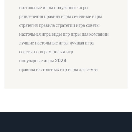
настольные игры
популярные игры
развлечения
правила игры
семейные игры
стратегия
правила
стратегии
игра
советы
настольная игра
виды игр
игры для компании
лучшие настольные игры
лучшая игра
советы по играм
польза игр
популярные игры 2024
правила настольных игр
игры для семьи