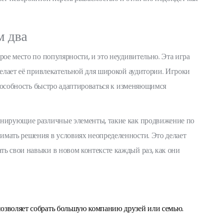
м два
рое место по популярности, и это неудивительно. Эта игра
делает её привлекательной для широкой аудитории. Игроки
 способность быстро адаптироваться к изменяющимся
инирующие различные элементы, такие как продвижение по
имать решения в условиях неопределенности. Это делает
ь свои навыки в новом контексте каждый раз, как они
позволяет собрать большую компанию друзей или семью.