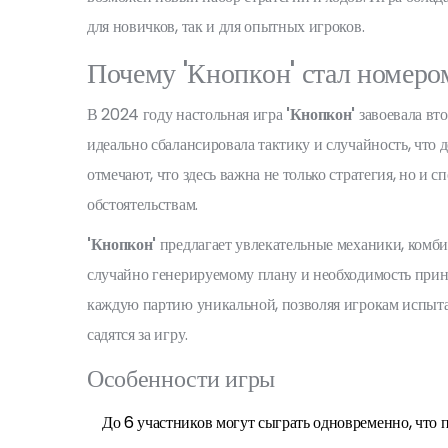
для новичков, так и для опытных игроков.
Почему 'Кнопкон' стал номеро
В 2024 году настольная игра
'Кнопкон'
завоевала вто
идеально сбалансировала тактику и случайность, что 
отмечают, что здесь важна не только стратегия, но и
обстоятельствам.
'Кнопкон'
предлагает увлекательные механики, комб
случайно генерируемому плану и необходимость прин
каждую партию уникальной, позволяя игрокам испытат
садятся за игру.
Особенности игры
До 6 участников могут сыграть одновременно, что 