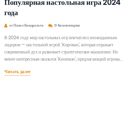
Популярная настольная игра 2024
года
от Павел Кондратьев
0 Комментарии
В 2024 году мир настольных игр впечатлил неожиданным
лидером — настольной игрой 'Кирован', которая отражает
современный дух и развивает стратегическое мышление. Не
менее интересным оказался 'Кнопкон', предлагающий игрокам
уникальное сочетание тактики и случайностей. Настольные
Читать далее
игры продолжают оставаться важной частью семейных и
дружеских встреч, и узнать о лидерстве 'Кирован' было бы
полезно для каждого, кто ищет что-то новенькое. Эта статья
расскажет о популярности и особенностях этих игр, а также
даст советы, как выбрать подходящую для себя.