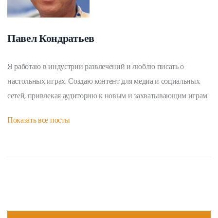
Павел Кондратьев
Я работаю в индустрии развлечений и люблю писать о
настольных играх. Создаю контент для медиа и социальных
сетей, привлекая аудиторию к новым и захватывающим играм.
Показать все посты