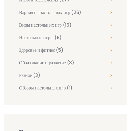
Варианты настольных игр
(26)
Виды настольных игр
(16)
Настольные игры
(9)
Здоровье и фитнес
(5)
Образование и развитие
(3)
Разное
(3)
Обзоры настольных игр
(1)