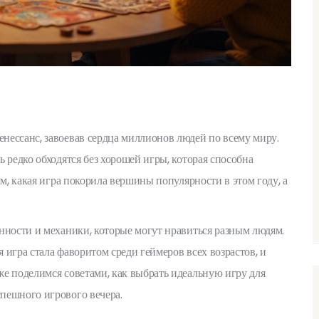
нессанс, завоевав сердца миллионов людей по всему миру.
 редко обходятся без хорошей игры, которая способна
им, какая игра покорила вершины популярности в этом году, а
нности и механики, которые могут нравиться разным людям.
я игра стала фаворитом среди геймеров всех возрастов, и
е поделимся советами, как выбрать идеальную игру для
пешного игрового вечера.