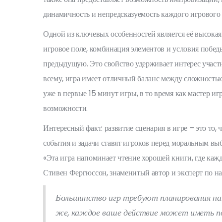
динамичность и непредсказуемость каждого игрового 
Одной из ключевых особенностей является её высокая 
игровое поле, комбинация элементов и условия побед
предыдущую. Это свойство удерживает интерес участн
всему, игра имеет отличный баланс между сложность
уже в первые 15 минут игры, в то время как мастер и
возможности.
Интересный факт: развитие сценария в игре – это то, 
события и задачи ставят игроков перед моральным в
«Эта игра напоминает чтение хорошей книги, где каж
Стивен Фергюссон, знаменитый автор и эксперт по н
Большинство игр требуют планирования нап
же, каждое ваше действие может иметь пос