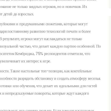
мание не только заядлых игроков, но и новичков. Их
т детей до взрослых.
 глубокими и продуманными сюжетами, которые могут
одаря постоянному развитию технологий печати и более
результате, игроки могут наслаждаться не только
визуальной частью, что делает каждую партию особенной. По
рситетом Кембриджа, 75% респондентов отметили, что
величивает их интерес к игре.
ности. Такие настольные топ-позиции, как коктейльные
собности разрядить обстановку и создать атмосферу веселья.
отовки или обучения, что делает их идеальными для гостей
ех и непредсказуемые повороты, которые ждут каждого
настольных игр самими людьми. Если раньше настольные