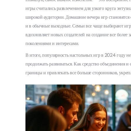
игры считались развлечением для узкого круга энтузи
широкой аудитории. Домашние вечера игр становятся 
и в обычные выходные. Семьи все чаще выбирают игр
вдохновляет новых создателей на создание все более
поколениями и интересами.
В итоге, популярность настольных игр в 2024 году не 
продолжать развиваться. Как средство объединения и
границы и привлекать все больше сторонников, укреп