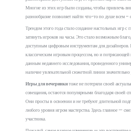
Многие из этих игр были созданы, чтобы привлечь вни
разнообразие позволяет найти что-то по душе всем – о
Трендом этого года стало создание настольных игр с
затянуть игроков на часы. Это стало возможным благ
доступным цифровым инструментам для дизайнеров. В 
классическим игровым процессом, но и потрясающей 
данным недавнего исследования, проведенного униве
наличие увлекательной сюжетной линии значительно у
Игры для вечеринки
тоже не потеряли своей актуаль
совещания, остаются популярными благодаря своей спо
Они просты в освоении и не требуют длительной подг
любого уровня игром мастерства. Здесь главное — см
участника.
Пожалуй, самое важное изменение — это восприятие 