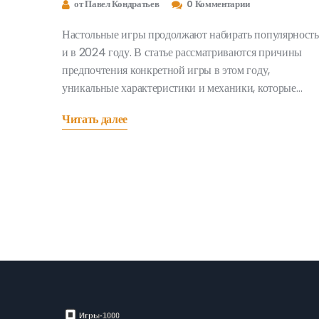
от Павел Кондратьев
0 Комментарии
Настольные игры продолжают набирать популярность
и в 2024 году. В статье рассматриваются причины
предпочтения конкретной игры в этом году,
уникальные характеристики и механики, которые
привлекли внимание игроков. Также приводятся
Читать далее
советы по тому, как выбрать подходящую игру для
вечеринки или семейного времяпрепровождения.
Получите полное представление о том, что делает эту
игру лидером среди других игр на рынке.