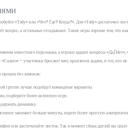
иями
робуйте «Табу» или «Что? Где? Когда?». Для «Табу» достаточно ли
ёт вопрос, а остальные отгадывают. Такие игры хороши тем, что к
 именем известного персонажа, а игроки задают вопросы «Да/Нет», ч
«Сальто» – участники бросают мяч, произнося задачи, и тот, кто не
 прошла без заминок:
ной группе лучше подойдут командные варианты.
но, подберите более активную игру.
 удержать динамику.
яснение занимает больше минуты, ищите более простую альтернатив
ефон или распечатайте листок. Так в момент сбора друзей вы сразу