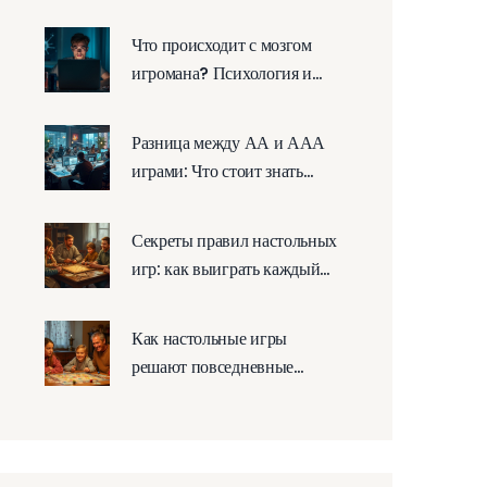
Что происходит с мозгом
игромана? Психология и
последствия игровой
зависимости
Разница между АА и ААА
играми: Что стоит знать
геймерам
Секреты правил настольных
игр: как выиграть каждый
раз
Как настольные игры
решают повседневные
проблемы и укрепляют
связи