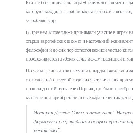
Египте была популярна игра «Сенет», чьи элементы д
которую находили в гробницах фараонов, и считается, 
загробный мир.
В Древнем Китае также принимали участие в играх на 
старше европейских шахмат и настольный эквивалент 
философии и до сих пор остается важной частью китайс
прослеживается глубокая связь между традицией и ми
Настольные игры, как шахматы и нарды, также заним
с их сложной системой ходов и стратегических прием
прошли долгий путь через Персию, где были преобразо
культуре они приобретали новые характеристики, что
Историк Джейс Уотсон отмечает: "Настол
формируют её, предлагая новую перспективу
механизмы".