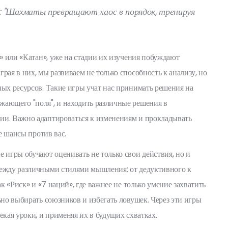
: "Шахматы превращают хаос в порядок, тренируя
н» или «Катан», уже на стадии их изучения побуждают
рая в них, мы развиваем не только способность к анализу, но
ных ресурсов. Такие игры учат нас принимать решения на
жающего "поля", и находить различные решения в
ии. Важно адаптироваться к изменениям и прокладывать
се шансы против вас.
 игры обучают оценивать не только свои действия, но и
между различными стилями мышления: от дедуктивного к
ак «Риск» и «7 наций», где важнее не только умение захватить
ьно выбирать союзников и избегать ловушек. Через эти игры
екая уроки, и применяя их в будущих схватках.