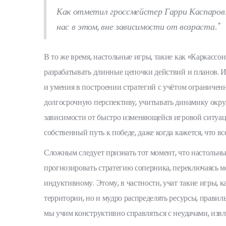
Как отметил гроссмейстер Гарри Каспаров
нас в этом, вне зависимости от возраста."
В то же время, настольные игры, такие как «Каркассо
разрабатывать длинные цепочки действий и планов. Иг
и умения в построении стратегий с учётом ограничен
долгосрочную перспективу, учитывать динамику окру
зависимости от быстро изменяющейся игровой ситуац
собственный путь к победе, даже когда кажется, что в
Сложным следует признать тот момент, что настольные
прогнозировать стратегию соперника, переключаясь 
индуктивному. Этому, в частности, учат такие игры, к
территории, но и мудро распределять ресурсы, правил
мы учим конструктивно справляться с неудачами, извл