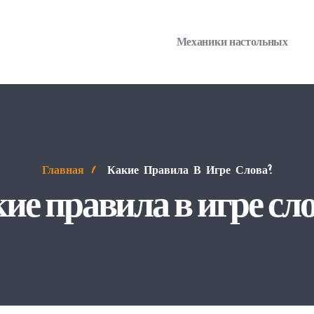
Механики настольных
Главная
Какие Правила В Игре Слова?
ие правила в игре сл