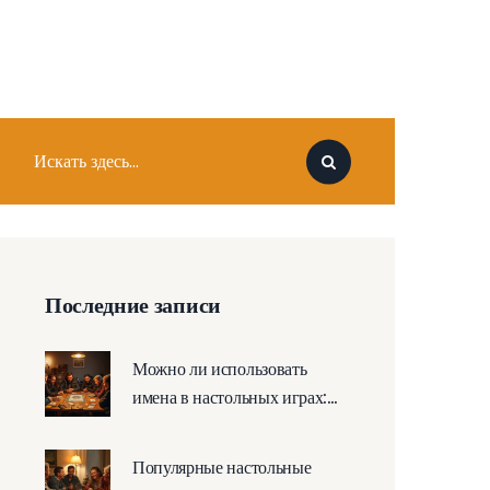
Последние записи
Можно ли использовать
имена в настольных играх:
разбор правил и стратегий
Популярные настольные