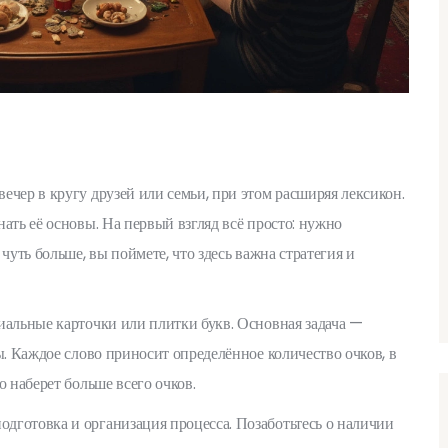
ечер в кругу друзей или семьи, при этом расширяя лексикон.
ать её основы. На первый взгляд всё просто: нужно
чуть больше, вы поймете, что здесь важна стратегия и
иальные карточки или плитки букв. Основная задача —
ы. Каждое слово приносит определённое количество очков, в
о наберет больше всего очков.
дготовка и организация процесса. Позаботьтесь о наличии