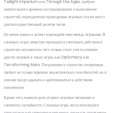
Twilight Imperium или Through the Ages, требуют
значительного времени на планирование и выполнение
стратегий, периодически проводимые игровые сессии могут
длиться единственный десяток часов.
Не менее важен и аспект взаимодействия между игроками. В
сложных играх зачастую приходится учитывать действия и
стратегии оппонентов, чего только стоит учесть влияние
других игроков в таких играх, как Diplomacy или
Terraforming Mars. Погружение в стратегии соперников
требует не только хороших аналитических способностей, но и
умения предугадывать и адаптироваться к действиям
оппонентов.
Кроме того, важную роль играют игровые механики и
элементы случайности. Сложные игры часто используют
уникальные или смешанные механики, такие как управление