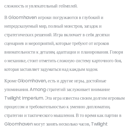
сложность и увлекательный геймплей.
В Gloomhaven игроки погружаются в глубокий и
непредсказуемый мир, полный монстров, загадок и
стратегических решений. Игра включает в себя десятки
сценариев и мероприятий, которые требуют от игроков
внимательности к деталям, адаптации и планирования. Говоря
о механике, стоит отметить сложную систему карточного боя,
которая заставляет задуматься над каждым ходом.
Кроме Gloomhaven, есть и другие игры, достойные
упоминания. Among стратегий заслуживает внимание
Twilight Imperium. Эта игра известна своим долгим игровым
процессом и требовательностью к умению дипломатии,
стратегии и тактического мышления. В то время как партии в
Gloomhaven могут занять несколько часов, Twilight