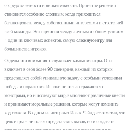
сосредоточенности и внимательности. Принятие решений
становится особенно сложным, когда приходиться
балансировать между собственными интересами и стратегией
всей команды. Эта гармония между личным и общим успехом
- один из ключевых аспектов, самую
сложную игру
для
большинства игроков.
Отдельного внимания заслуживает кампания игры. Она
включает в себя более 90 сценариев, каждый из которых
представляет собой уникальную задачу с особыми условиями
победы и поражения. Игроки не только сражаются с
монстрами, но и исследуют мир, выполняют различные квесты
и принимают моральные решения, которые могут изменить
ход сюжета. В одном из интервью Исаак Чайлдрес отметил, что
цель игры - не только представлять вызов, но и создавать