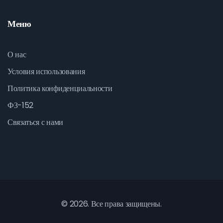
Меню
О нас
Условия использования
Политика конфиденциальности
ФЗ-152
Связаться с нами
© 2026. Все права защищены.