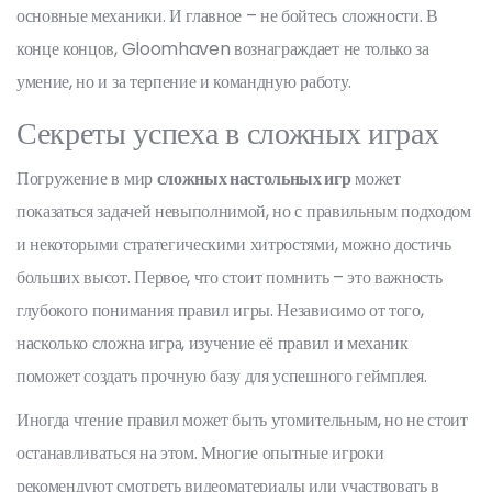
основные механики. И главное – не бойтесь сложности. В
конце концов, Gloomhaven вознаграждает не только за
умение, но и за терпение и командную работу.
Секреты успеха в сложных играх
Погружение в мир
сложных настольных игр
может
показаться задачей невыполнимой, но с правильным подходом
и некоторыми стратегическими хитростями, можно достичь
больших высот. Первое, что стоит помнить – это важность
глубокого понимания правил игры. Независимо от того,
насколько сложна игра, изучение её правил и механик
поможет создать прочную базу для успешного геймплея.
Иногда чтение правил может быть утомительным, но не стоит
останавливаться на этом. Многие опытные игроки
рекомендуют смотреть видеоматериалы или участвовать в