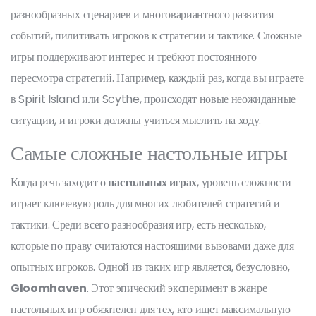
разнообразных сценариев и многовариантного развития
событий, пилитивать игроков к стратегии и тактике. Сложные
игры поддерживают интерес и требкют постоянного
пересмотра стратегий. Например, каждый раз, когда вы играете
в Spirit Island или Scythe, происходят новые неожиданные
ситуации, и игроки должны учиться мыслить на ходу.
Самые сложные настольные игры
Когда речь заходит о
настольных играх
, уровень сложности
играет ключевую роль для многих любителей стратегий и
тактики. Среди всего разнообразия игр, есть несколько,
которые по праву считаются настоящими вызовами даже для
опытных игроков. Одной из таких игр является, безусловно,
Gloomhaven
. Этот эпический эксперимент в жанре
настольных игр обязателен для тех, кто ищет максимальную