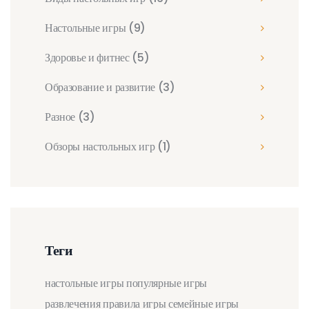
Настольные игры
(9)
Здоровье и фитнес
(5)
Образование и развитие
(3)
Разное
(3)
Обзоры настольных игр
(1)
Теги
настольные игры
популярные игры
развлечения
правила игры
семейные игры