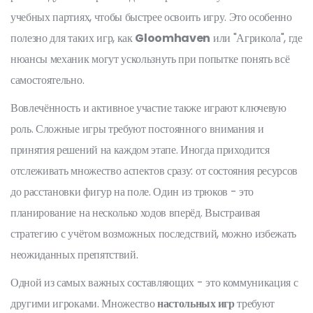
учебных партиях, чтобы быстрее освоить игру. Это особенно
полезно для таких игр, как
Gloomhaven
или "Агрикола", где
нюансы механик могут ускользнуть при попытке понять всё
самостоятельно.
Вовлечённость и активное участие также играют ключевую
роль. Сложные игры требуют постоянного внимания и
принятия решений на каждом этапе. Иногда приходится
отслеживать множество аспектов сразу: от состояния ресурсов
до расстановки фигур на поле. Один из трюков - это
планирование на несколько ходов вперёд. Выстраивая
стратегию с учётом возможных последствий, можно избежать
неожиданных препятствий.
Одной из самых важных составляющих - это коммуникация с
другими игроками. Множество
настольных игр
требуют