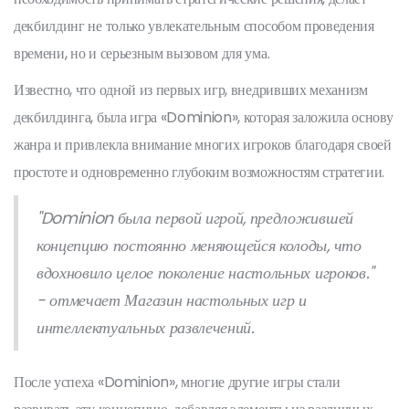
декбилдинг не только увлекательным способом проведения
времени, но и серьезным вызовом для ума.
Известно, что одной из первых игр, внедривших механизм
декбилдинга, была игра «Dominion», которая заложила основу
жанра и привлекла внимание многих игроков благодаря своей
простоте и одновременно глубоким возможностям стратегии.
"Dominion была первой игрой, предложившей
концепцию постоянно меняющейся колоды, что
вдохновило целое поколение настольных игроков."
- отмечает Магазин настольных игр и
интеллектуальных развлечений.
После успеха «Dominion», многие другие игры стали