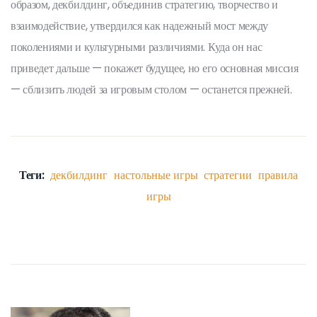
образом, декбилдинг, объединив стратегию, творчество и
взаимодействие, утвердился как надежный мост между
поколениями и культурными различиями. Куда он нас
приведет дальше — покажет будущее, но его основная миссия
— сблизить людей за игровым столом — останется прежней.
Теги:
декбилдинг
настольные игры
стратегии
правила
игры