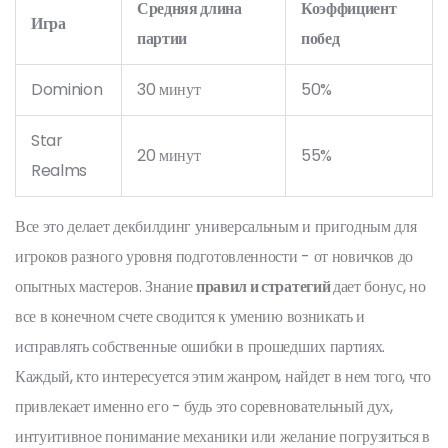
Средняя длина
Коэффициент
Игра
партии
побед
Dominion
30 минут
50%
Star
20 минут
55%
Realms
Все это делает декбилдинг универсальным и пригодным для
игроков разного уровня подготовленности - от новичков до
опытных мастеров. Знание
правил и стратегий
дает бонус, но
все в конечном счете сводится к умению возникать и
исправлять собственные ошибки в прошедших партиях.
Каждый, кто интересуется этим жанром, найдет в нем того, что
привлекает именно его - будь это соревновательный дух,
интуитивное понимание механики или желание погрузиться в