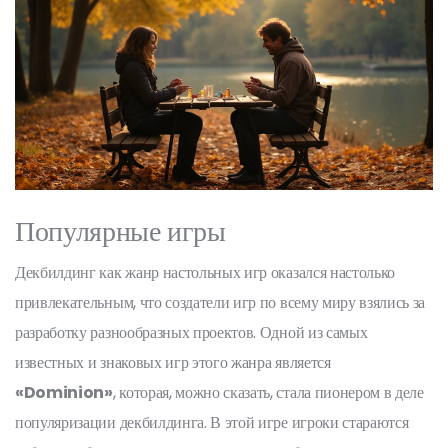
Популярные игры
Декбилдинг как жанр настольных игр оказался настолько
привлекательным, что создатели игр по всему миру взялись за
разработку разнообразных проектов. Одной из самых
известных и знаковых игр этого жанра является
«Dominion»
, которая, можно сказать, стала пионером в деле
популяризации декбилдинга. В этой игре игроки стараются