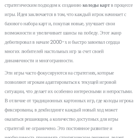
стратегическим подходом к созданию
колоды карт
в процессе
игры. Идея заключается в том, что каждый игрок начинает с
базового набора карт и, покупая новые, улучшает свои
возможности и увеличивает шансы на победу. Этот жанр
дебютировал в начале 2000-х и быстро завоевал сердца
многих любителей настольных игр за счет своей
динамичности и многогранности.
Эти игры часто фокусируются на стратегиях, которые
позволяют игрокам адаптироваться к текущей игровой
ситуации, что делает их особенно интересными и непростыми.
В отличие от традиционных картонных игр, где колоды игрока
фиксированы, в декбилдинге каждый новый ход может
оказаться решающим, а количество доступных для игры
стратегий не ограничено. Это постоянное развитие и
необходимость принимать стратегические решения, делает