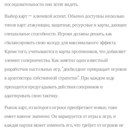
последовательности они хотят видеть.
Выбор карт — ключевой аспект. Обычно доступны несколько
типов карт: атакующие, защитные, ресурсные и карты, дающие
специальные способности. Игроки должны решать, как
сбалансировать свою колоду для максимального эффекта.
Кроме того, учитываются и карты противников, что добавляет
элемент соперничества. Как заметил один известный
разработчик настольных игр, "декбилдинг превращает игроков
в архитектора собственной стратегии". При каждом ходе
приходится предугадывать действия соперников и
адаптировать свою тактику.
Рынок карт, из которого игроки приобретают новые, тоже
имеет важное значение. Он варьируется от игры к игре, и
каждая партия может изменить его, что требует от игроков не