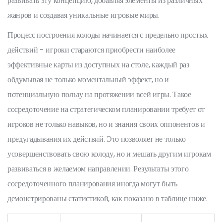
развивать эту концепцию, добавляя элементы из различных
жанров и создавая уникальные игровые миры.
Процесс построения колоды начинается с предельно простых
действий - игроки стараются приобрести наиболее
эффективные карты из доступных на столе, каждый раз
обдумывая не только моментальный эффект, но и
потенциальную пользу на протяжении всей игры. Такое
сосредоточение на стратегическом планировании требует от
игроков не только навыков, но и знания своих оппонентов и
предугадывания их действий. Это позволяет не только
усовершенствовать свою колоду, но и мешать другим игрокам
развиваться в желаемом направлении. Результаты этого
сосредоточенного планирования иногда могут быть
демонстрированы статистикой, как показано в таблице ниже.