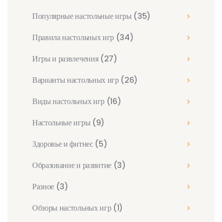
Популярные настольные игры
(35)
Правила настольных игр
(34)
Игры и развлечения
(27)
Варианты настольных игр
(26)
Виды настольных игр
(16)
Настольные игры
(9)
Здоровье и фитнес
(5)
Образование и развитие
(3)
Разное
(3)
Обзоры настольных игр
(1)