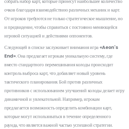
собрать набор карт, которые принесут наибольшее количество
очков благодаря взаимодействию различных механик и карт.
От игроков требуются не только стратегическое мышление, но
и предвидение, чтобы справиться с постоянно меняющейся
игровой ситуацией и действиями оппонентов.
Следующей в списке заслуживает внимания игра
«Aeon's
End»
. Она предлагает игрокам уникальную систему, где
вместо стандартного перемешивания колоды происходит
контроль выброса карт, что добавляет новый уровень
тактического планирования. Бой против различных
противников с использованием улучшений колоды делает игру
динамичной и увлекательной. Например, игрокам
предлагается возможность определить комбинации карт,
которые могут использоваться в течение определенного
раунда, что является важной частью успешной стратегии.