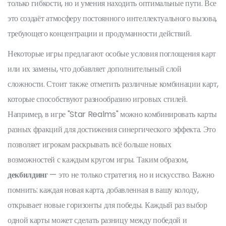
только гибкости, но и умения находить оптимальные пути. Все
это создаёт атмосферу постоянного интеллектуального вызова,
требующего концентрации и продуманности действий.
Некоторые игры предлагают особые условия поглощения карт
или их замены, что добавляет дополнительный слой
сложности. Стоит также отметить различные комбинации карт,
которые способствуют разнообразию игровых стилей.
Например, в игре "Star Realms" можно комбинировать карты
разных фракций для достижения синергического эффекта. Это
позволяет игрокам раскрывать всё больше новых
возможностей с каждым кругом игры. Таким образом,
декбилдинг
— это не только стратегия, но и искусство. Важно
помнить: каждая новая карта, добавленная в вашу колоду,
открывает новые горизонты для победы. Каждый раз выбор
одной карты может сделать разницу между победой и