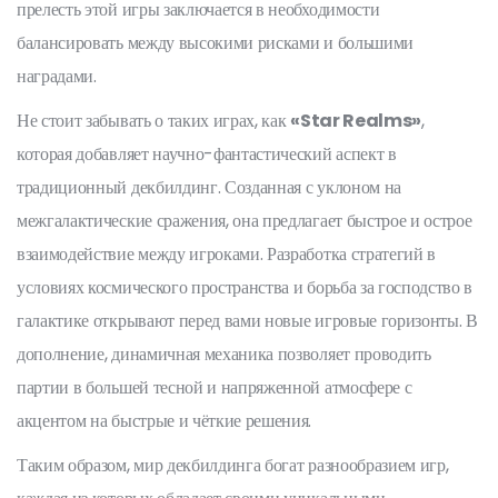
прелесть этой игры заключается в необходимости
балансировать между высокими рисками и большими
наградами.
Не стоит забывать о таких играх, как
«Star Realms»
,
которая добавляет научно-фантастический аспект в
традиционный декбилдинг. Созданная с уклоном на
межгалактические сражения, она предлагает быстрое и острое
взаимодействие между игроками. Разработка стратегий в
условиях космического пространства и борьба за господство в
галактике открывают перед вами новые игровые горизонты. В
дополнение, динамичная механика позволяет проводить
партии в большей тесной и напряженной атмосфере с
акцентом на быстрые и чёткие решения.
Таким образом, мир декбилдинга богат разнообразием игр,