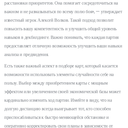
расстановки приоритетов. Она помогает сосредоточиться на
важном и не размазываться по всему полю боя», — утверждает
известный игрок Алексей Волков. Такой подход позволит
повысить вашу компетентность и улучшить общий уровень
навыков в декбилдинге. Важно понимать, что каждая партия
предоставляет отличную возможность улучшить ваши навыки
анализа и предвидения.
Есть также важный аспект в подборе карт, который касается
возможности использовать элементы случайности себе на
пользу. Выбор между приобретением карты с мощным
эффектом или увеличением своей экономической базы может
кардинально изменить ход партии. Имейте в виду, что на
долгую дистанцию всегда выигрывает тот, кто способен
приспосабливаться к быстро меняющейся обстановке и
оперативно корректировать свои планы в зависимости от