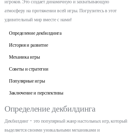
игроков. Это создает динамичную и захватывающую
атмосферу на протяжении всей игры. Погрузитесь в этот
удивительный мир вместе с нами!
Определение декбилдинга
История и развитие
Механика игры
Советы и стратегии
Популярные игры
Заключение и перспективы
Определение декбилдинга
Декбилдинг - это популярный жанр настольных игр, который
выделяется своими уникальными механиками и