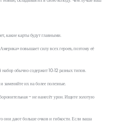
ет новые, складывая их в свою колоду. Чем лучше ваш
т, какие карты будут главными.
Америка» повышает силу всех героев, поэтому её
 набор обычно содержит 10‑12 разных типов.
и заменяйте их на более полезные.
боронительная – не нанесёт урон. Ищите золотую
о они дают больше очков и гибкости. Если ваша