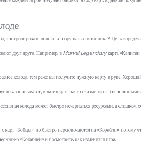
начале каждый игрок получает базовый набор карт, а дальше покупа
олоде
ы, контролировать поле или разрушать противника? Цель определяе
вают друг друга. Например, в
Marvel Legendary
карта «Капитан 
азнее колода, тем реже вы получите нужную карту в руке. Хороший
ундов, записывайте, какие карты часто оказываются бесполезными, 
ссивная колода может быстро исчерпаться ресурсами, а слишком о
с карт «Бойцы», но быстро переключаются на «Корабли», потому чт
несколько «Кораблей» и посмотрите, как изменится игра.