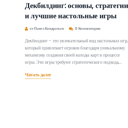
Декбилдинг: основы, стратеги
и лучшие настольные игры
от Павел Кондратьев
0 Комментарии
Декбилдинг - это увлекательный вид настольных игр,
который привлекает игроков благодаря уникальному
механизму создания своей колоды карт в процессе
игры. Эти игры требуют стратегического подхода,
планирования и умения адаптироваться к меняющимс
Читать далее
условиям. В статье разбираются основные принципы
декбилдинга, предлагаются советы для успешной игр
и рассматриваются популярные игры данного жанра.
Независимо от уровня вашего опыта, вы сможете
узнать что-то новое о стратегиях и тонкостях
декбилдинга. Погрузимся в мир, где каждый ход
определяет исход всей партии!