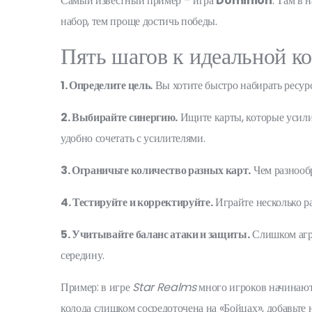
Самый известный пример – игра
Dominion
. Там в 
набор, тем проще достичь победы.
Пять шагов к идеальной к
1. Определите цель.
Вы хотите быстро набирать ресурс
2. Выбирайте синергию.
Ищите карты, которые усили
удобно сочетать с усилителями.
3. Ограничьте количество разных карт.
Чем разнообр
4. Тестируйте и корректируйте.
Играйте несколько ра
5. Учитывайте баланс атаки и защиты.
Слишком агре
середину.
Пример: в игре
Star Realms
много игроков начинают 
колода слишком сосредоточена на «Бойцах», добавьте 