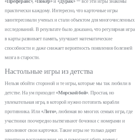
«
Преферанс
», «
Покер
» и «
Дурак
» — все эти игры знакомы
практически каждому. Интересно, что карточные игры
заинтересовали ученых и стали объектом для многочисленных
исследований. В результате было доказано, что регулярная игра
в карты развивает память, улучшает математические
способности и даже снижает вероятность появления болезней
мозга в старости.
Настольные игры из детства
Нельзя обойти стороной и те игры, которые мы так любили в
детстве. На ум приходит «
Морской бой
». Простая, но
увлекательная игра, в которой нужно потопить корабли
противника. Или «
Лото
», любимая во многих семьях игра, где
участники поочередно вытягивают бочонки с номерами и
заполняют свои карточки. Такие игры не только дарят
приятные воспоминания, но и помогают убить время с