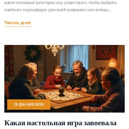
какие основные категории игр существуют, чтобы выбрать
наиболее подходящую для своей компании или вечера.
Разберемся, какие наиболее популярные и необычные формы
Читать далее
настольных игр бывают, а также узнаем интересные факты об
их истории и популярности сегодня. Узнаем, как правильно
выбрать игру, которая привлечет внимание и сплотит
участников.
15 ДЕКАБРЯ 2024
Какая настольная игра завоевала