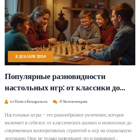
8 ДЕКАБРЯ 2024
Популярные разновидности
настольных игр: от классики до
новинок
от Павел Кондратьев
0 Комментарии
Настольные игры - это разнообразное увлечение, которое
включает в себя все: от классических шахмат и монополии до
современных кооперативных стратегий и игр на социальную
дедукцию. Они не только развлекают, но и развивают