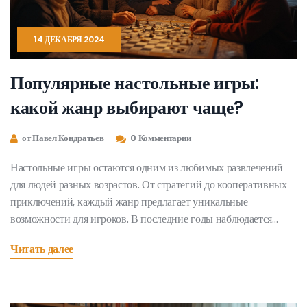
14 ДЕКАБРЯ 2024
Популярные настольные игры:
какой жанр выбирают чаще?
от Павел Кондратьев
0 Комментарии
Настольные игры остаются одним из любимых развлечений
для людей разных возрастов. От стратегий до кооперативных
приключений, каждый жанр предлагает уникальные
возможности для игроков. В последние годы наблюдается
заметный рост интереса к определённым жанрам, что
Читать далее
подогревает интерес к изучению того, какие игры находятся на
пике популярности. Заглянем в этот мир и определим, какие
виды настольных игр больше всего привлекают игроков.
Секреты популярных игр могут вдохновить вас на поиск