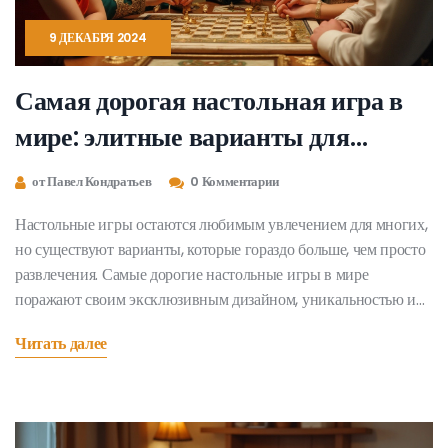
9 ДЕКАБРЯ 2024
Самая дорогая настольная игра в
мире: элитные варианты для
коллекционеров
от Павел Кондратьев
0 Комментарии
Настольные игры остаются любимым увлечением для многих,
но существуют варианты, которые гораздо больше, чем просто
развлечения. Самые дорогие настольные игры в мире
поражают своим эксклюзивным дизайном, уникальностью и
высококачественными материалами. Эти игры становятся
Читать далее
объектами коллекционирования среди истинных ценителей и
отражают мастерство своих создателей. Узнайте, какие игры
входят в число самых дорогих и почему они так ценятся.