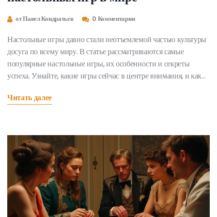
от Павел Кондратьев
0 Комментарии
Настольные игры давно стали неотъемлемой частью культуры
досуга по всему миру. В статье рассматриваются самые
популярные настольные игры, их особенности и секреты
успеха. Узнайте, какие игры сейчас в центре внимания, и какие
новые тенденции затрагивают рынок настольных игр. Также
Читать далее
предоставляются советы, как выбрать игру по вкусу среди
множества вариантов.