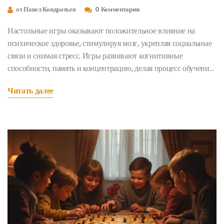
пользы
от Павел Кондратьев
0 Комментарии
Настольные игры оказывают положительное влияние на
психическое здоровье, стимулируя мозг, укрепляя социальные
связи и снимая стресс. Игры развивают когнитивные
способности, память и концентрацию, делая процесс обучения
увлекательным. Они также способствуют взаимодействию, что
Читать далее
помогает бороться с одиночеством и укреплять дружественные
отношения. Изучение различных стратегий и подходов в играх
может повысить решительность и адаптивность в
повседневной жизни. Подобные занятия обеспечивают
необходимое отвлечение от повседневных проблем,
способствуя душевному равновесию.