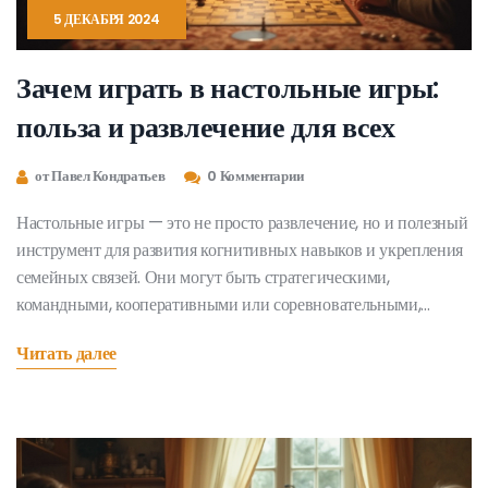
5 ДЕКАБРЯ 2024
Зачем играть в настольные игры:
польза и развлечение для всех
от Павел Кондратьев
0 Комментарии
Настольные игры — это не просто развлечение, но и полезный
инструмент для развития когнитивных навыков и укрепления
семейных связей. Они могут быть стратегическими,
командными, кооперативными или соревновательными,
предлагая широкий спектр возможностей для игроков всех
Читать далее
возрастов. Из статьи вы узнаете, какие игры стоит попробовать
для различных ситуаций и какую пользу они могут принести.
Узнайте, как настольные игры могут объединить участников,
обучая их и развлекая одновременно.