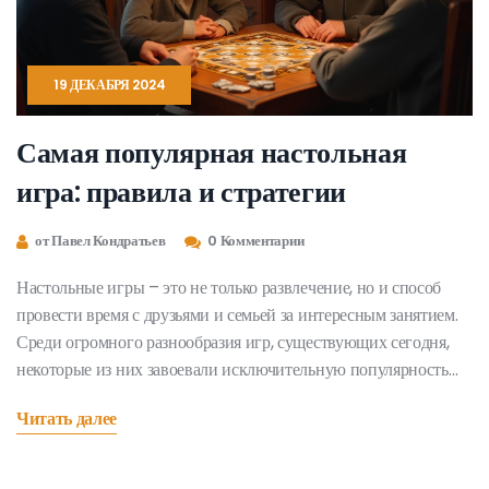
19 ДЕКАБРЯ 2024
Самая популярная настольная
игра: правила и стратегии
от Павел Кондратьев
0 Комментарии
Настольные игры – это не только развлечение, но и способ
провести время с друзьями и семьей за интересным занятием.
Среди огромного разнообразия игр, существующих сегодня,
некоторые из них завоевали исключительную популярность
благодаря своим уникальным правилам и механикам. В статье
Читать далее
мы обсудим самую популярную настольную игру, ее основные
правила, стратегические ходы и причины, по которым она
привлекает столь большое число игроков.