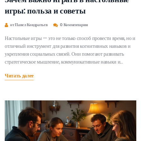
игры: польза и советы
от Павел Кондратьев
0 Комментарии
Настольные игры — это не только способ провести время, но и
отличный инструмент для развития когнитивных навыков и
укрепления социальных связей. Они помогают развивать
стратегическое мышление, коммуникативные навыки и
творческий подход к решению задач. Кроме того, современные
Читать далее
игры часто сложнее и разнообразнее прежних, что делает их
интересными для взрослых. Данная статья расскажет, почему
настольные игры важны в повседневной жизни, и предложит
советы для начинающих игроков.