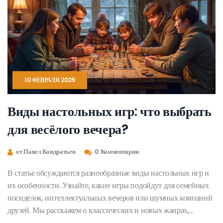
10 ФЕВРАЛЯ 2025
Виды настольных игр: что выбрать
для весёлого вечера?
от Павел Кондратьев
0 Комментарии
В статье обсуждаются разнообразные виды настольных игр и
их особенности. Узнайте, какие игры подойдут для семейных
посиделок, интеллектуальных вечеров или шумных компаний
друзей. Мы расскажем о классических и новых жанрах,
которые завоевали популярность во всём мире. Также вы