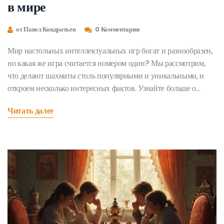
в мире
от Павел Кондратьев
0 Комментарии
Мир настольных интеллектуальных игр богат и разнообразен,
но какая же игра считается номером один? Мы рассмотрим,
что делают шахматы столь популярными и уникальными, и
откроем несколько интересных фактов. Узнайте больше о
стратегиях, особенностях и полезных лайфхаках, которые
Читать далее
помогут вам в освоении этой королевской игры. Не упустите
возможность расширить свои знания об игре, проверенной
временем.