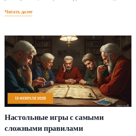
развлечения, но и для развития логики, памяти и командной
Читать далее
работы. Изучение трендов этого года помогает понять, какие
игры на волне популярности и почему. Это может быть
полезным для тех, кто ищет что-то новое для своей коллекции.
13 ФЕВРАЛЯ 2025
Настольные игры с самыми
сложными правилами