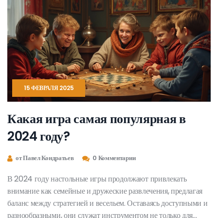
15 ФЕВРАЛЯ 2025
Какая игра самая популярная в
2024 году?
от Павел Кондратьев
0 Комментарии
В 2024 году настольные игры продолжают привлекать
внимание как семейные и дружеские развлечения, предлагая
баланс между стратегией и весельем. Оставаясь доступными и
разнообразными, они служат инструментом не только для