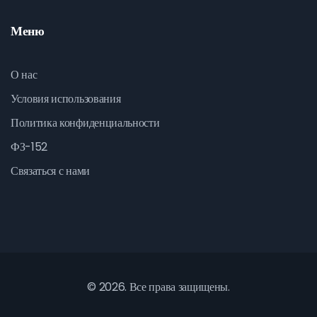
Меню
О нас
Условия использования
Политика конфиденциальности
ФЗ-152
Связаться с нами
© 2026. Все права защищены.