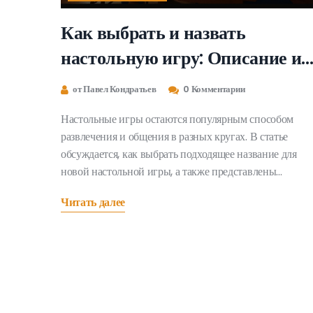
Как выбрать и назвать
настольную игру: Описание и
выбор
от Павел Кондратьев
0 Комментарии
Настольные игры остаются популярным способом
развлечения и общения в разных кругах. В статье
обсуждается, как выбрать подходящее название для
новой настольной игры, а также представлены
популярные варианты, которые могут вдохновить на
Читать далее
создание собственного захватывающего проекта.
Мастера игры и начинающие разработчики найдут
полезные советы и идеи, которые помогут
сориентироваться в этом мире. Секреты успешного
выбора и нюансы креативного подхода также
раскрываются для широкой аудитории.