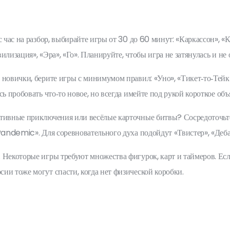
с час на разбор, выбирайте игры от 30 до 60 минут: «Каркассон»,
лизация», «Эра», «Го». Планируйте, чтобы игра не затянулась и не 
 новички, берите игры с минимумом правил: «Уно», «Тикет‑то‑Тейк
ь пробовать что‑то новое, но всегда имейте под рукой короткое об
тивные приключения или весёлые карточные битвы? Сосредоточьтесь
«Pandemic». Для соревновательного духа подойдут «Твистер», «Деб
 Некоторые игры требуют множества фигурок, карт и таймеров. Ес
ии тоже могут спасти, когда нет физической коробки.