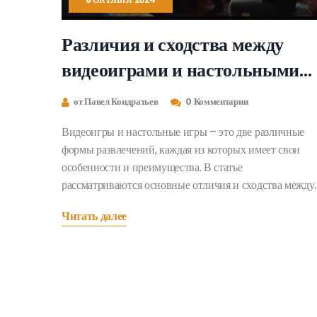
Различия и сходства между
видеоиграми и настольными
играми
от Павел Кондратьев
0 Комментарии
Видеоигры и настольные игры – это две различные
формы развлечений, каждая из которых имеет свои
особенности и преимущества. В статье
рассматриваются основные отличия и сходства между
этими видами игр. Также обсуждаются исторические
Читать далее
аспекты и развитие каждого направления. Приводятся
интересные факты и полезные советы для тех, кто хоч
глубже понять и разнообразить своё игровое
времяпрепровождение. В результате можно лучше
ориентироваться в выборе подходящего типа игры в
зависимости от настроения и компании.