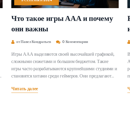
Что такое игры ААА и почему
они важны
от Павел Кондратьев
0 Комментарии
Игры ААА выделяются своей высочайшей графикой,
В
сложными сюжетами и большим бюджетом. Такие
А
игры часто разрабатываются крупнейшими студиями и
р
становятся хитами среди геймеров. Они предлагают
п
игрокам захватывающий опыт и возможность
л
Читать далее
Ч
погрузиться в тщательно проработанные виртуальные
п
ет
миры. Данная статья расскажет о том, что такое игры
ААА, почему они столь важны и популярных, а также
приведет несколько интересных примеров.