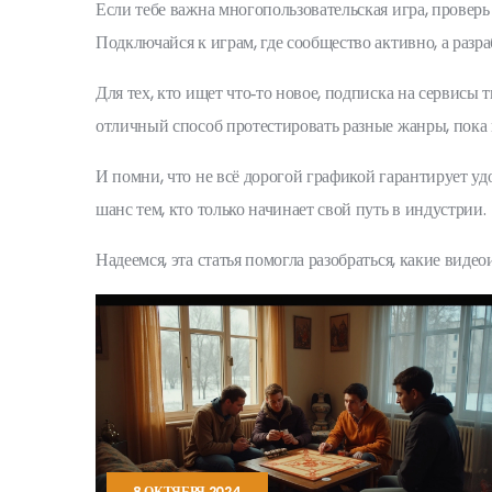
Если тебе важна многопользовательская игра, проверь
Подключайся к играм, где сообщество активно, а разр
Для тех, кто ищет что‑то новое, подписка на сервис
отличный способ протестировать разные жанры, пока 
И помни, что не всё дорогой графикой гарантирует у
шанс тем, кто только начинает свой путь в индустрии.
Надеемся, эта статья помогла разобраться, какие виде
8 ОКТЯБРЯ 2024