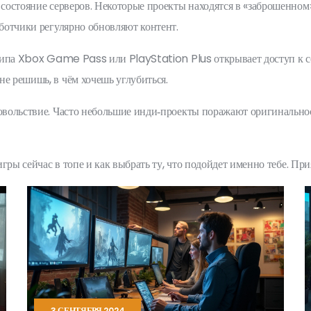
 состояние серверов. Некоторые проекты находятся в «заброшенном
аботчики регулярно обновляют контент.
ы типа Xbox Game Pass или PlayStation Plus открывает доступ к с
не решишь, в чём хочешь углубиться.
довольствие. Часто небольшие инди‑проекты поражают оригинальнос
оигры сейчас в топе и как выбрать ту, что подойдет именно тебе. П
3 СЕНТЯБРЯ 2024