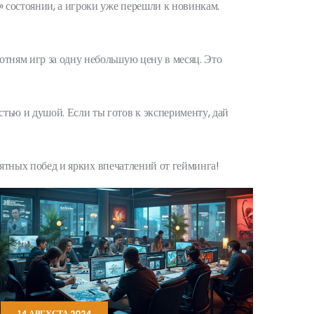
» состоянии, а игроки уже перешли к новинкам.
отням игр за одну небольшую цену в месяц. Это
тью и душой. Если ты готов к эксперименту, дай
риятных побед и ярких впечатлений от гейминга!
14 АВГУСТА 2024