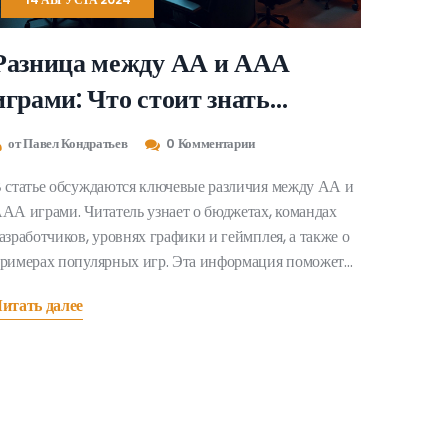
Разница между АА и ААА
играми: Что стоит знать
геймерам
от Павел Кондратьев
0 Комментарии
 статье обсуждаются ключевые различия между АА и
АА играми. Читатель узнает о бюджетах, командах
азработчиков, уровнях графики и геймплея, а также о
римерах популярных игр. Эта информация поможет
учше понять, что стоит за обожаемыми игроками
итать далее
роектами.