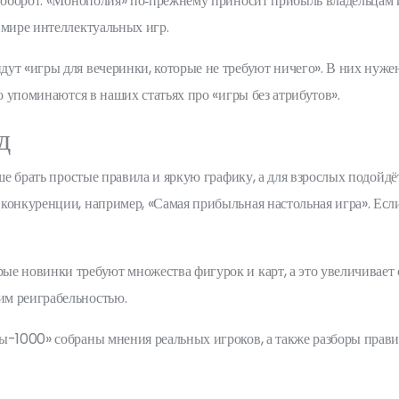
т оборот. «Монополия» по‑прежнему приносит прибыль владельцам и
 мире интеллектуальных игр.
дут «игры для вечеринки, которые не требуют ничего». В них нуж
о упоминаются в наших статьях про «игры без атрибутов».
д
ше брать простые правила и яркую графику, а для взрослых подойдё
конкуренции, например, «Самая прибыльная настольная игра». Если
е новинки требуют множества фигурок и карт, а это увеличивает 
им реиграбельностью.
ы-1000» собраны мнения реальных игроков, а также разборы правил