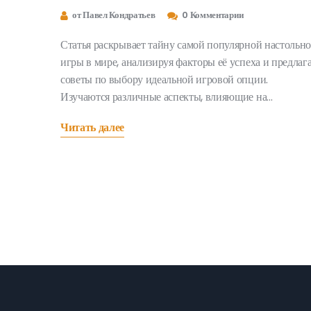
от Павел Кондратьев
0 Комментарии
Статья раскрывает тайну самой популярной настольн
игры в мире, анализируя факторы её успеха и предлаг
советы по выбору идеальной игровой опции.
Изучаются различные аспекты, влияющие на
популярность игр, такие как взаимодействие между
Читать далее
игроками, сложность правил и время проведения.
Представлены интересные факты и рекомендации для
любителей игр, желающих разнообразить свои
настольные вечера. Будут обсуждены актуальные
тренды и практические советы по покупке популярно
игры.