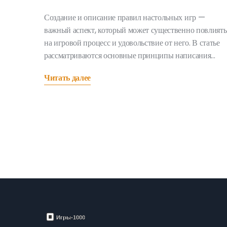
Создание и описание правил настольных игр —
важный аспект, который может существенно повлиять
на игровой процесс и удовольствие от него. В статье
рассматриваются основные принципы написания
правил, ошибки, которых следует избегать, и советы п
Читать далее
улучшению игрового опыта. Узнайте, как сделать
правила ясными и интересными для игроков, чтобы
игра стала лучшим развлечением для всех участников.
Откройте для себя творческий процесс, который
позволяет адаптировать жесткие правила под ваш
уникальный игровой стиль.