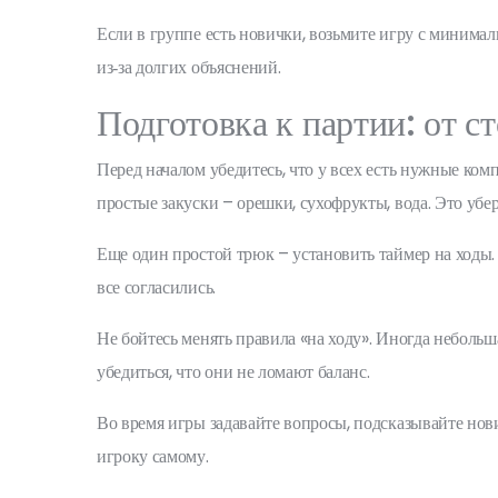
Если в группе есть новички, возьмите игру с минима
из‑за долгих объяснений.
Подготовка к партии: от с
Перед началом убедитесь, что у всех есть нужные ком
простые закуски – орешки, сухофрукты, вода. Это убе
Еще один простой трюк – установить таймер на ходы. 
все согласились.
Не бойтесь менять правила «на ходу». Иногда неболь
убедиться, что они не ломают баланс.
Во время игры задавайте вопросы, подсказывайте нови
игроку самому.