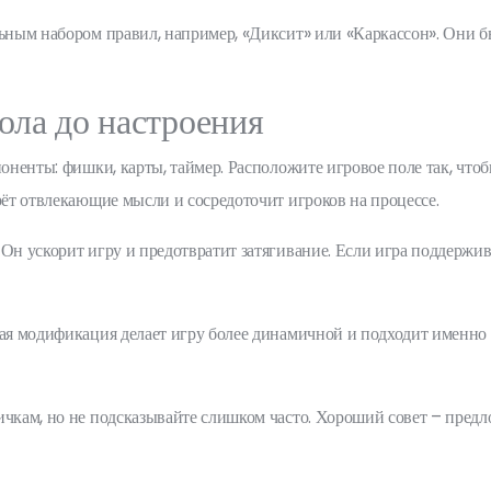
льным набором правил, например, «Диксит» или «Каркассон». Они б
тола до настроения
поненты: фишки, карты, таймер. Расположите игровое поле так, что
рёт отвлекающие мысли и сосредоточит игроков на процессе.
Он ускорит игру и предотвратит затягивание. Если игра поддержива
шая модификация делает игру более динамичной и подходит именно 
чкам, но не подсказывайте слишком часто. Хороший совет – предло