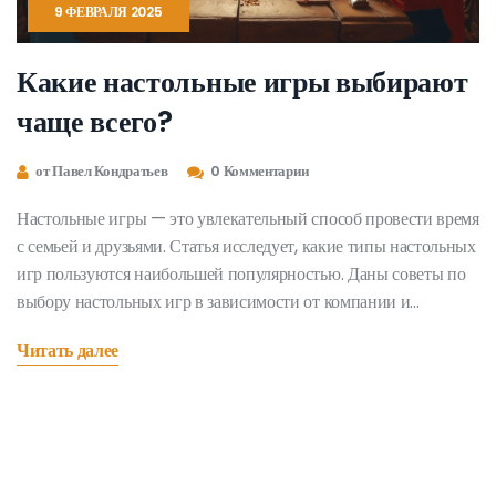
9 ФЕВРАЛЯ 2025
Какие настольные игры выбирают
чаще всего?
от Павел Кондратьев
0 Комментарии
Настольные игры — это увлекательный способ провести время
с семьей и друзьями. Статья исследует, какие типы настольных
игр пользуются наибольшей популярностью. Даны советы по
выбору настольных игр в зависимости от компании и
интересов. Узнайте интересные факты о самых
Читать далее
востребованных играх и получите практические
рекомендации по выбору подходящей игры.