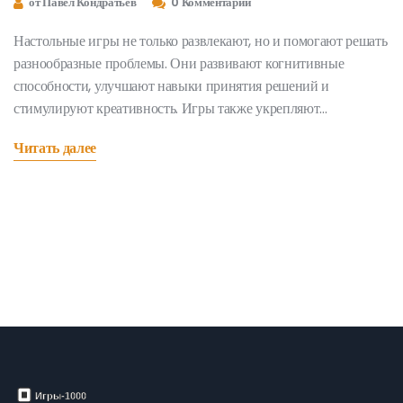
от Павел Кондратьев
0 Комментарии
Настольные игры не только развлекают, но и помогают решать
разнообразные проблемы. Они развивают когнитивные
способности, улучшают навыки принятия решений и
стимулируют креативность. Игры также укрепляют
социальные связи и дарят возможность провести время с
Читать далее
пользой в кругу друзей и семьи. Благодаря многообразию
жанров и сложностей, каждый найдет игру по вкусу.