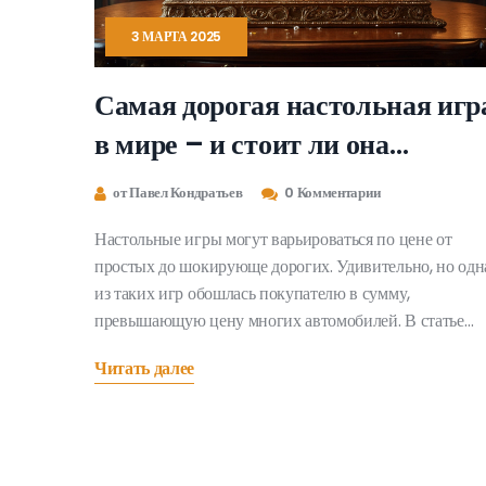
3 МАРТА 2025
Самая дорогая настольная игр
в мире – и стоит ли она
потраченных денег?
от Павел Кондратьев
0 Комментарии
Настольные игры могут варьироваться по цене от
простых до шокирующе дорогих. Удивительно, но одн
из таких игр обошлась покупателю в сумму,
превышающую цену многих автомобилей. В статье
рассказывается, какая игра признана самой дорогой в
Читать далее
мире и почему. Также обсуждаются факторы,
влияющие на стоимость, и стоит ли тратить такие
деньги на игру.