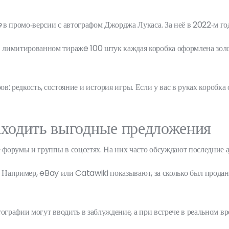
e
в промо‑версии с автографом Джорджа Лукаса. За неё в 2022‑м год
митированном тиражe 100 штук каждая коробка оформлена золотой
ров: редкость, состояние и история игры. Если у вас в руках коро
находить выгодные предложения
форумы и группы в соцсетях. На них часто обсуждают последние ау
. Например, eBay или Catawiki показывают, за сколько был продан
ографии могут вводить в заблуждение, а при встрече в реальном вр