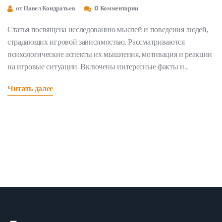
от Павел Кондратьев
0 Комментарии
Статья посвящена исследованию мыслей и поведения людей,
страдающих игровой зависимостью. Рассматриваются
психологические аспекты их мышления, мотивация и реакции
на игровые ситуации. Включены интересные факты и
полезные советы для тех, кто сталкивается с этой проблемой
Читать далее
лично или в кругу близких.