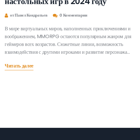
настольных игр в 2024 году
от Павел Кондратьев
0 Комментарии
В мире виртуальных миров, наполненных приключениями и
воображением, MMORPG остаются популярным жанром для
геймеров всех возрастов. Сюжетные линии, возможность
взаимодействия с другими игроками и развитие персонажа
привлекают внимание многих. В 2024 году геймеры могут
Читать далее
испытать новый уровень игрового опыта благодаря
инновационным проектам. Эта статья предлагает обзор
лучших MMORPG, которые наверняка заинтересуют
поклонников настольных игр. Узнайте, какие новые функции
и сюжеты вас ждут в этом году.