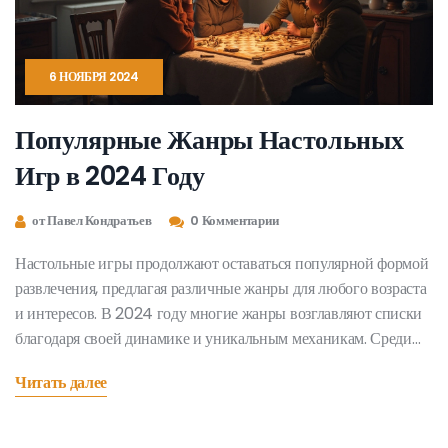
6 НОЯБРЯ 2024
Популярные Жанры Настольных
Игр в 2024 Году
от Павел Кондратьев
0 Комментарии
Настольные игры продолжают оставаться популярной формой
развлечения, предлагая различные жанры для любого возраста
и интересов. В 2024 году многие жанры возглавляют списки
благодаря своей динамике и уникальным механикам. Среди
них выделяются стратегические, кооперативные, ролевые и
Читать далее
образовательные игры, каждая из которых привлекает свою
аудиторию. Их популярность обусловлена свежими идеями
разработчиков и желанием людей собираться вместе. Эти игры