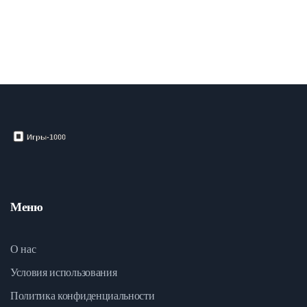
отличным инструментом для детей и взрослых, которые хотят
объединить удовольствие и обучение.
Меню
О нас
Условия использования
Политика конфиденциальности