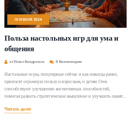
19 НОЯБРЯ 2024
Польза настольных игр для ума и
общения
от Павел Кондратьев
0 Комментарии
Настольные игры, популярные сейчас и как никогда ранее,
приносят огромную пользу и взрослым, и детям. Они
способствуют улучшению когнитивных способностей,
помогая развить стратегическое мышление и улучшить память.
Игры таких типов также являются мостом для улучшения
Читать далее
социального взаимодействия и укрепления связи между
людьми. Популярность настольных игр продолжает расти, ведь
они не только развлекают, но и обучают. Они становятся