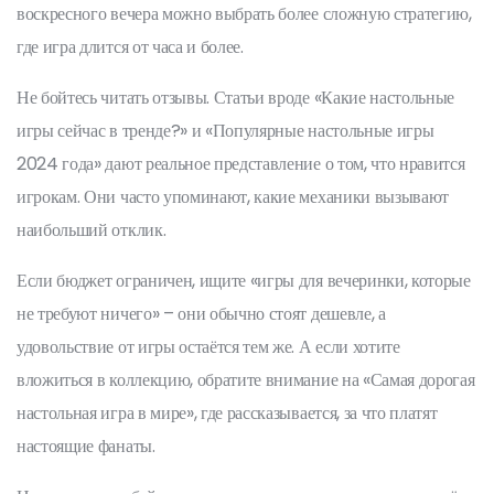
воскресного вечера можно выбрать более сложную стратегию,
где игра длится от часа и более.
Не бойтесь читать отзывы. Статьи вроде «Какие настольные
игры сейчас в тренде?» и «Популярные настольные игры
2024 года» дают реальное представление о том, что нравится
игрокам. Они часто упоминают, какие механики вызывают
наибольший отклик.
Если бюджет ограничен, ищите «игры для вечеринки, которые
не требуют ничего» – они обычно стоят дешевле, а
удовольствие от игры остаётся тем же. А если хотите
вложиться в коллекцию, обратите внимание на «Самая дорогая
настольная игра в мире», где рассказывается, за что платят
настоящие фанаты.