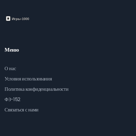
Меню
О нас
Условия использования
Политика конфиденциальности
ФЗ-152
Связаться с нами