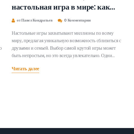
настольная игра в мире: как
выбрать фаворита
от Павел Кондратьев
0 Комментарии
Настольные игры захватывают миллионы по всему
миру, предлагая уникальную возможность сблизиться с
ю
друзьями и семьей. Выбор самой крутой игры может
быть непростым, но это всегда увлекательно. Одни
игры предлагают стратегическую глубину, а другие —
Читать далее
эмоциональные квесты. Опираясь на аналитику и
советы экспертов, эта статья поможет каждому
любителю настольных игр найти свой идеальный
игровой сет.
.