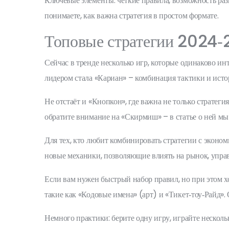
Ключевые элементы: четкие правила, возможность раз
понимаете, как важна стратегия в простом формате.
Топовые стратегии 2024
Сейчас в тренде несколько игр, которые одинаково и
лидером стала «Кариан» – комбинация тактики и исто
Не отстаёт и «Кнопкон», где важна не только стратеги
обратите внимание на «Скирмиш» – в статье о ней мы
Для тех, кто любит комбинировать стратегии с эконо
новые механики, позволяющие влиять на рынок, управ
Если вам нужен быстрый набор правил, но при этом х
такие как «Кодовые имена» (арт) и «Тикет‑тоу‑Райд».
Немного практики: берите одну игру, играйте нескольк