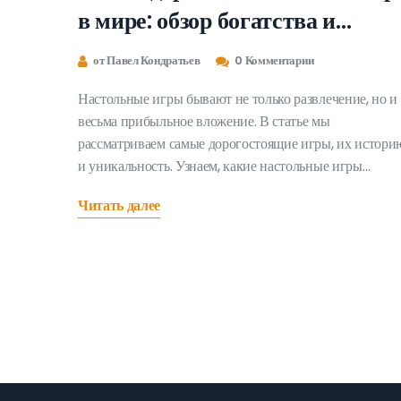
в мире: обзор богатства и
популярности
от Павел Кондратьев
0 Комментарии
Настольные игры бывают не только развлечение, но и
весьма прибыльное вложение. В статье мы
рассматриваем самые дорогостоящие игры, их истори
и уникальность. Узнаем, какие настольные игры
оказались самыми ценными в мире, и почему они
Читать далее
вызывают такой интерес. Поделимся историями о
создании этих шедевров и дадим советы, как отличить
инвестиционно привлекательные игры от обычных.
Погрузитесь в захватывающий мир настольных игр,
который открывает новые грани коллекционирования