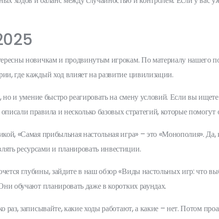
ных ходов и баланс между случайностью и контролем. Если у вас у
‑2025
нтересны новичкам и продвинутым игрокам. По материалу нашего по
рии, где каждый ход влияет на развитие цивилизации.
я, но и умение быстро реагировать на смену условий. Если вы ищет
 описали правила и несколько базовых стратегий, которые помогут
микой, «Самая прибыльная настольная игра» – это «Монополия». Да,
лять ресурсами и планировать инвестиции.
очется глубины, зайдите в наш обзор «Виды настольных игр: что вы
 Они обучают планировать даже в коротких раундах.
о раз, записывайте, какие ходы работают, а какие – нет. Потом про