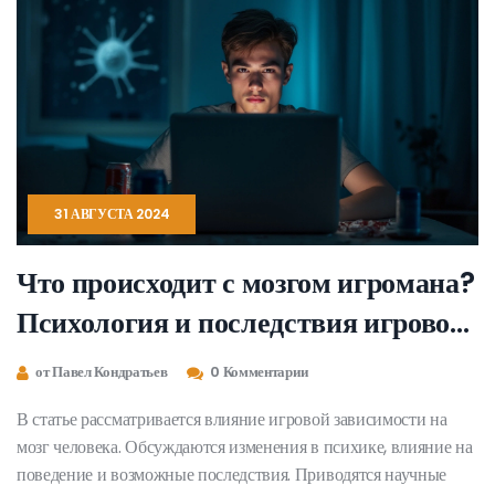
31 АВГУСТА 2024
Что происходит с мозгом игромана?
Психология и последствия игровой
зависимости
от Павел Кондратьев
0 Комментарии
В статье рассматривается влияние игровой зависимости на
мозг человека. Обсуждаются изменения в психике, влияние на
поведение и возможные последствия. Приводятся научные