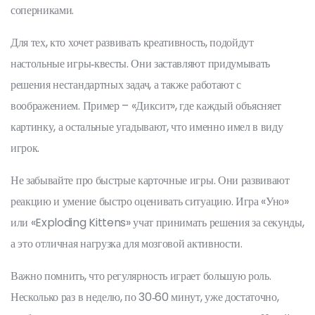
соперниками.
Для тех, кто хочет развивать креативность, подойдут
настольные игры‑квесты. Они заставляют придумывать
решения нестандартных задач, а также работают с
воображением. Пример – «Диксит», где каждый объясняет
картинку, а остальные угадывают, что именно имел в виду
игрок.
Не забывайте про быстрые карточные игры. Они развивают
реакцию и умение быстро оценивать ситуацию. Игра «Уно»
или «Exploding Kittens» учат принимать решения за секунды,
а это отличная нагрузка для мозговой активности.
Важно помнить, что регулярность играет большую роль.
Несколько раз в неделю, по 30‑60 минут, уже достаточно,