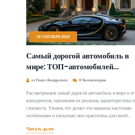
10 СЕНТЯБРЯ 2024
Самый дорогой автомобиль в
мире: ТОП-автомобилей
класса люкс
от Павел Кондратьев
0 Комментарии
Рассматриваем самый дорогой автомобиль в мире и ег
конкурентов, оцениваем их роскошь, характеристики 
стоимость. Узнаем, что делает эти машины настолько
особенными и насколько они практичны для своей
цены.
Читать далее