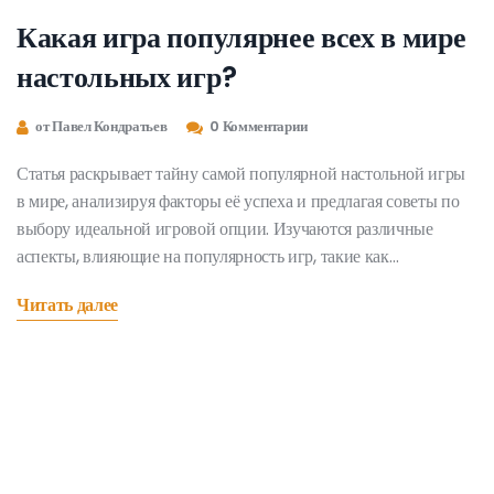
Какая игра популярнее всех в мире
настольных игр?
от Павел Кондратьев
0 Комментарии
Статья раскрывает тайну самой популярной настольной игры
в мире, анализируя факторы её успеха и предлагая советы по
выбору идеальной игровой опции. Изучаются различные
аспекты, влияющие на популярность игр, такие как
взаимодействие между игроками, сложность правил и время
Читать далее
проведения. Представлены интересные факты и рекомендации
для любителей игр, желающих разнообразить свои настольные
вечера. Будут обсуждены актуальные тренды и практические
советы по покупке популярной игры.