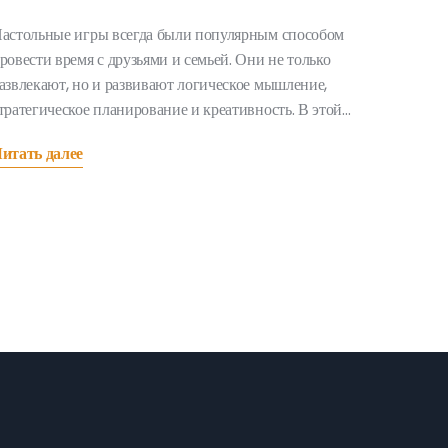
астольные игры всегда были популярным способом
ровести время с друзьями и семьей. Они не только
азвлекают, но и развивают логическое мышление,
тратегическое планирование и креативность. В этой
татье мы рассмотрим самые интересные и
итать далее
ахватывающие настольные игры, которые подарят
ножество незабываемых моментов и подойдут для
юбой компании. Узнаете о популярных играх и тех,
оторые остаются незаслуженно в тени.