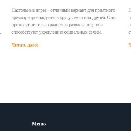
Настольные игры - отличный вариант для приятного
Н
времяпрепровождения в кругу семьи или друзей. Они
п
приносят не только радость и развлечение, но и
р
способствуют укреплению социальных связей,
с
улучшению логического мышления и позволяют
с
Читать далее
Ч
развивать стратегические способности. В статье
з
рассматриваются различные виды настольных игр – от
м
классических до современных – чтобы каждый смог
л
выбрать развлечение на свой вкус. Узнайте, как можно
к
сделать любой семейный вечер незабываемым с
помощью увлекательных игр.
Меню