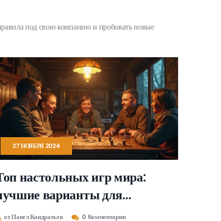
ь правила под свою компанию и пробовать новые
27 НОЯБРЯ 2024
Топ настольных игр мира:
лучшие варианты для
увлекательных вечеров
от Павел Кондратьев
0 Комментарии