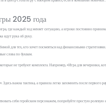
ть в центр стола игру с набором правил, если в компании новички. 
гры 2025 года
 игра, где каждый ход меняет ситуацию, а игроки постоянно прини
а идут рука об руку.
бимой для тех, кто хочет посмеяться над финансовыми стратегиями
вые слова по буквам.
, которые не требуют комплекта. Например, «Игра для вечеринки, кот
». Здесь важна тактика, а правила легко запомнить после первого 
ствовать себя геройским персонажем, попробуйте простую ролевую 