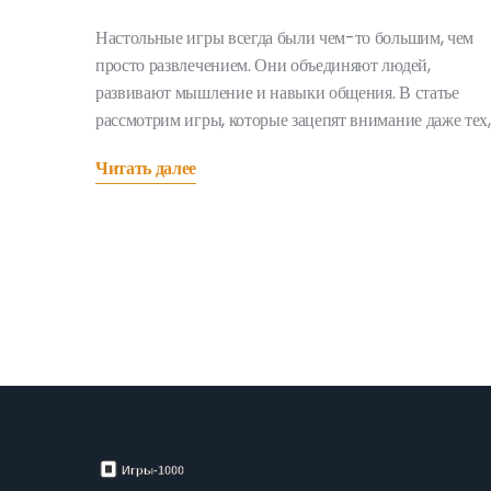
Настольные игры всегда были чем-то большим, чем
просто развлечением. Они объединяют людей,
развивают мышление и навыки общения. В статье
рассмотрим игры, которые зацепят внимание даже тех,
кто редко играет. Знаете ли вы, какая настольная игра
Читать далее
сейчас на пике популярности и почему она так
захватывает? Узнайте в этой статье об увлекательных
играх, которые стоит попробовать в вашей компании.