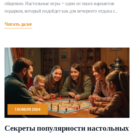
общению. Настольные игры – один из таких вариантов
подарков, который подойдет как для вечернего отдыха с
друзьями, так и для семейного досуга. В статье
Читать далее
рассматриваются популярные настольные игры, их
особенности и уникальность, а также то, как выбрать
идеальную игру для мужчины. Раскрываются интересные
факты о настольных играх и советы по их выбору.
1 НОЯБРЯ 2024
Секреты популярности настольных