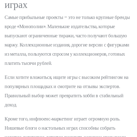
играх
Самые прибыльные проекты – это не только крупные бренды
вроде «Монополии». Маленькие издательства, которые
выпускают ограниченные тиражи, часто получают большую
маржу. Коллекционные издания, дорогие версии с фигурками
из металла, пользуются спросом у коллекционеров, готовых
платить тысячи рублей.
Если хотите вложиться, ищите игры с высоким рейтингом на
популярных площадках и смотрите на отзывы экспертов.
Правильный выбор может превратить хобби в стабильный
доход.
Кроме того, инфлюенс‑маркетинг играет огромную роль.
Нишевые блоги о настольных играх способны собрать