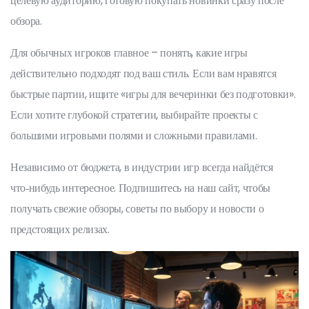
целевую аудиторию, готовую покупать новинки сразу после
обзора.
Для обычных игроков главное – понять, какие игры
действительно подходят под ваш стиль. Если вам нравятся
быстрые партии, ищите «игры для вечеринки без подготовки».
Если хотите глубокой стратегии, выбирайте проекты с
большими игровыми полями и сложными правилами.
Независимо от бюджета, в индустрии игр всегда найдётся
что‑нибудь интересное. Подпишитесь на наш сайт, чтобы
получать свежие обзоры, советы по выбору и новости о
предстоящих релизах.