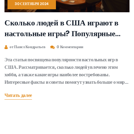
30 СЕНТЯБРЯ 2024
Сколько людей в США играют в
настольные игры? Популярные
настольные игры и количество
от Павел Кондратьев
0 Комментарии
игроков
Эта статья посвящена популярности настольных игр в
США. Рассматривается, сколько людей увлечено этим
хобби, а также какие игры наиболее востребованы.
Интересные факты и советы помогут узнать больше о мире
настольных игр в Америке. Полезный материал для всех,
Читать далее
кто интересуется современной культурой игр.