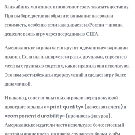
ближайших магазинах и позволяют сразу заказать доставку.
При выборе доставки обратите внимание на сроки и
стоимость, особенно если заказываете из России – иногда
дешевле взять игру через посредника в США.
Американские игроки часто крутят «домашние» вариации
правил. Если вы планируете играть с друзьями, спросите в
местных группах в соцсетях, какие правила они используют.
Это поможет избежать недоразумений и сделает игру более
динамичной.
И наконец, совет от опытных игроков: перед покупкой
проверьте отзывы о «print quality» (качество печати) и
«component durability» (прочность фигурок).
Американские издатели часто используют более плотный
картон и яркие цвета, но иногда случаются браки, о чём