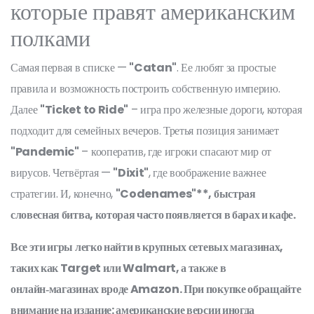
которые правят американским
полками
Самая первая в списке —
"Catan"
. Ее любят за простые
правила и возможность построить собственную империю.
Далее
"Ticket to Ride"
– игра про железные дороги, которая
подходит для семейных вечеров. Третья позиция занимает
"Pandemic"
– кооператив, где игроки спасают мир от
вирусов. Четвёртая —
"Dixit"
, где воображение важнее
стратегии. И, конечно,
"Codenames"**, быстрая
словесная битва, которая часто появляется в барах и кафе.
Все эти игры легко найти в крупных сетевых магазинах,
таких как Target или Walmart, а также в
онлайн‑магазинах вроде Amazon. При покупке обращайте
внимание на издание: американские версии иногда