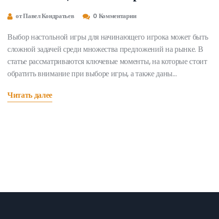
обратить внимание
от Павел Кондратьев
0 Комментарии
Выбор настольной игры для начинающего игрока может быть
сложной задачей среди множества предложений на рынке. В
статье рассматриваются ключевые моменты, на которые стоит
обратить внимание при выборе игры, а также даны
рекомендации по наиболее популярным и доступным играм.
Читать далее
Делается акцент на простоту правил, время игры и
социальный аспект, что особенно важно для новичков.
Обдуманный выбор поможет сделать игру интересной и
увлекательной даже для тех, кто никогда ранее не играл. В
статье приведены примеры игр и даны практические советы.