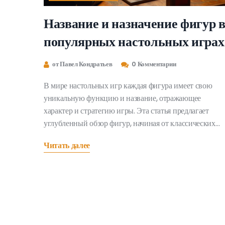
Название и назначение фигур 
популярных настольных играх
от Павел Кондратьев
0 Комментарии
В мире настольных игр каждая фигура имеет свою
уникальную функцию и название, отражающее
характер и стратегию игры. Эта статья предлагает
углубленный обзор фигур, начиная от классических
шахмат и заканчивая современными настольными
Читать далее
стратегическими играми. Понимание названий и
предназначения фигур помогает лучше осознавать
игровые механики и совершенствовать свои навыки.
Читатель узнает не только исторические аспекты, но и
интересные факты о том, как формы и функции фигур
развивались с течением времени. Вдохновитесь
новыми знаниями для вашего следующего игрового