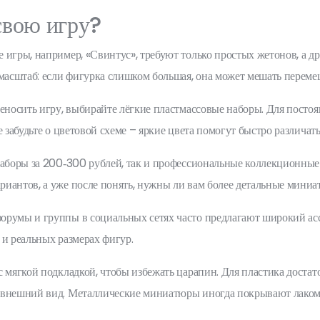
свою игру?
е игры, например, «Свинтус», требуют только простых жетонов, а
асштаб: если фигурка слишком большая, она может мешать перемещ
реносить игру, выбирайте лёгкие пластмассовые наборы. Для посто
 забудьте о цветовой схеме – яркие цвета помогут быстро различат
 наборы за 200‑300 рублей, так и профессиональные коллекционны
иантов, а уже после понять, нужны ли вам более детальные миниа
орумы и группы в социальных сетях часто предлагают широкий ас
 и реальных размерах фигур.
 мягкой подкладкой, чтобы избежать царапин. Для пластика достат
 внешний вид. Металлические миниатюры иногда покрывают лаком –