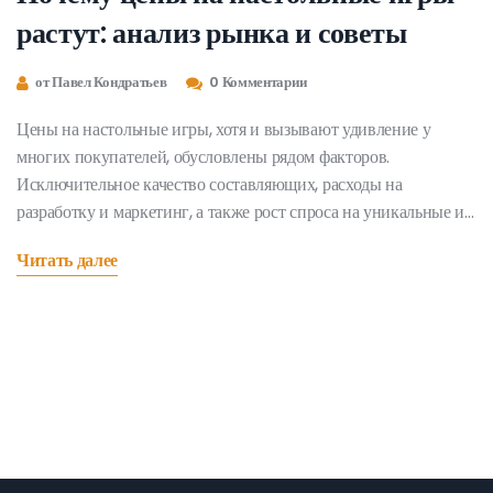
растут: анализ рынка и советы
от Павел Кондратьев
0 Комментарии
Цены на настольные игры, хотя и вызывают удивление у
многих покупателей, обусловлены рядом факторов.
Исключительное качество составляющих, расходы на
разработку и маркетинг, а также рост спроса на уникальные и
тематические игры влияют на их стоимость. Покупателям
Читать далее
стоит обращать внимание на экономичные варианты и
распродажи, чтобы насладиться игровым процессом без
лишних затрат. В статье рассмотрены ключевые причины
высокой стоимости и даны рекомендации по снижению
расходов.