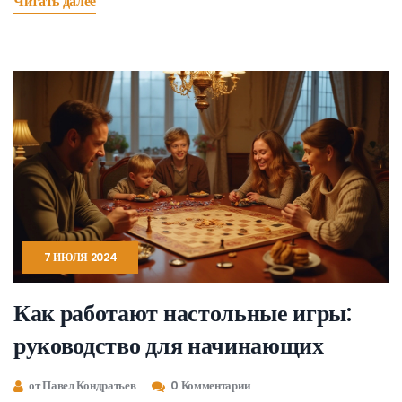
Читать далее
подходящей игры для разных ситуаций.
7 ИЮЛЯ 2024
Как работают настольные игры:
руководство для начинающих
от Павел Кондратьев
0 Комментарии