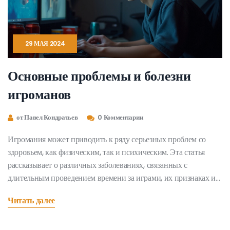
29 МАЯ 2024
Основные проблемы и болезни
игроманов
от Павел Кондратьев
0 Комментарии
Игромания может приводить к ряду серьезных проблем со
здоровьем, как физическим, так и психическим. Эта статья
рассказывает о различных заболеваниях, связанных с
длительным проведением времени за играми, их признаках и
способах профилактики. Узнайте, как распознать зависимость
Читать далее
и что делать, чтобы сохранить здоровье, не отказываясь от
любимого хобби.