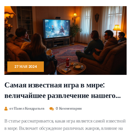
27 МАЯ 2024
Самая известная игра в мире:
величайшее развлечение нашего
времени
от Павел Кондратьев
0 Комментарии
В статье рассматривается, какая игра является самой известной
в мире. Включает обсуждение различных жанров, влияние на